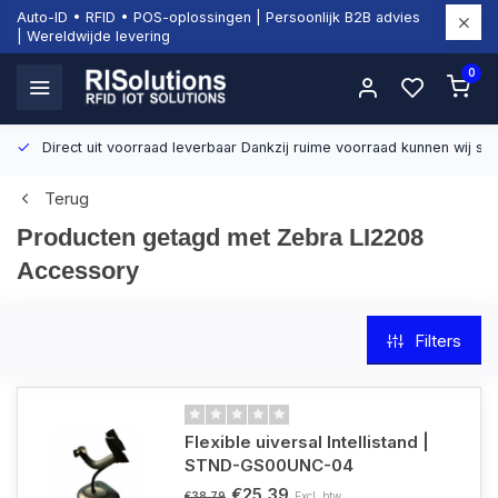
Auto-ID • RFID • POS-oplossingen | Persoonlijk B2B advies
| Wereldwijde levering
0
Direct uit voorraad leverbaar
Dankzij ruime voorraad kunnen wij sn
Terug
Producten getagd met Zebra LI2208
Accessory
Filters
Flexible uiversal Intellistand |
STND-GS00UNC-04
€25,39
Excl. btw
€38,79