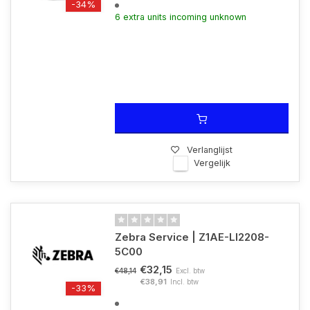
-34%
6 extra units incoming unknown
Verlanglijst
Vergelijk
Zebra Service | Z1AE-LI2208-
5C00
€32,15
Excl. btw
€48,14
€38,91
Incl. btw
-33%