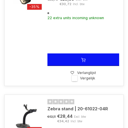
€30,72
Incl. btw
-35%
22 extra units incoming unknown
Verlanglijst
Vergelijk
Zebra stand | 20-61022-04R
€28,44
Excl. btw
€43,11
€34,42
Incl. btw