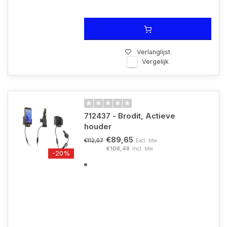
Verlanglijst
Vergelijk
712437 - Brodit, Actieve
houder
€89,65
Excl. btw
€112,07
€108,48
Incl. btw
-20%