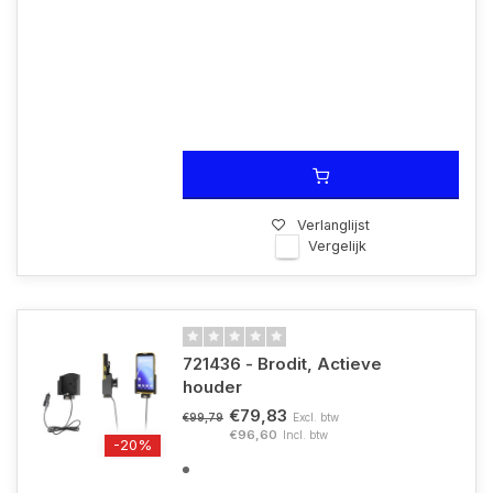
Verlanglijst
Vergelijk
721436 - Brodit, Actieve
houder
€79,83
Excl. btw
€99,79
€96,60
Incl. btw
-20%