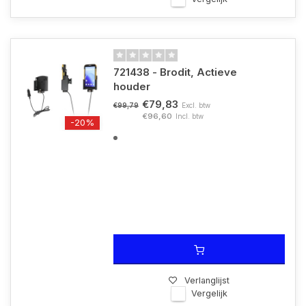
721438 - Brodit, Actieve
houder
€79,83
Excl. btw
€99,79
€96,60
Incl. btw
-20%
Verlanglijst
Vergelijk