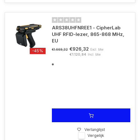
ARS38UHFNREE1 - CipherLab
UHF RFID-lezer, 865-868 MHz,
EU
€926,32
Excl. btw
€1.669,32
-45%
€1.120,84
Incl. btw
Verlanglijst
Vergelijk