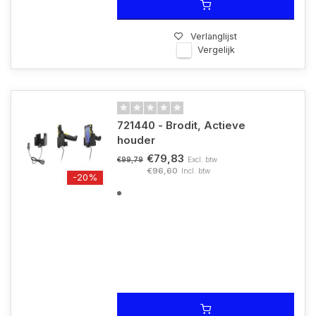
Verlanglijst
Vergelijk
721440 - Brodit, Actieve
houder
€79,83
Excl. btw
€99,79
€96,60
Incl. btw
-20%