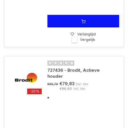
Verlanglijst
Vergelijk
727436 - Brodit, Actieve
houder
€79,83
Excl. btw
€99,79
€96,60
Incl. btw
-20%