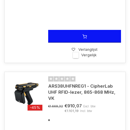
Verlanglijst
Vergelijk
ARS38UHFNREG1 - CipherLab
UHF RFID-lezer, 865-868 MHz,
VK
€910,07
Excl. btw
€1.669,32
-45%
€1.101,19
Incl. btw