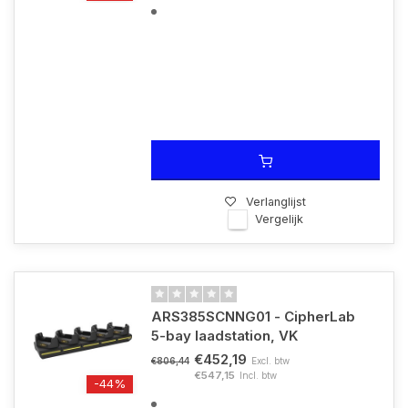
Verlanglijst
Vergelijk
ARS385SCNNG01 - CipherLab
5-bay laadstation, VK
€452,19
Excl. btw
€806,44
€547,15
Incl. btw
-44%