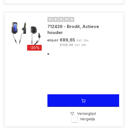
712439 - Brodit, Actieve
houder
€89,65
Excl. btw
€112,07
€108,48
Incl. btw
-20%
Verlanglijst
Vergelijk