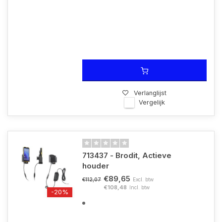
Verlanglijst
Vergelijk
713437 - Brodit, Actieve
houder
€89,65
Excl. btw
€112,07
€108,48
Incl. btw
-20%