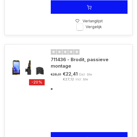
Verlanglijst
Vergelijk
711436 - Brodit, passieve
montage
€22,41
Excl. btw
€28,01
€27,12
Incl. btw
-20%