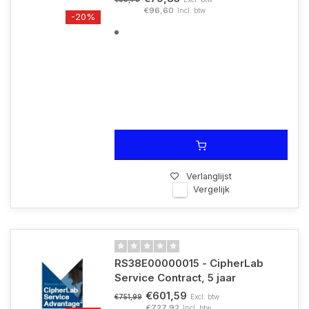
diverse accessoires biedt de CipherLab RS38 maximale
€96,60
Incl. btw
-20%
productiviteit en flexibiliteit voor dagelijks gebruik.
Verlanglijst
Vergelijk
RS38E00000015 - CipherLab
Service Contract, 5 jaar
€601,59
Excl. btw
€751,99
€727,92
Incl. btw