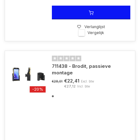
Verlanglijst
Vergelijk
711438 - Brodit, passieve
montage
€22,41
Excl. btw
€28,01
€27,12
Incl. btw
-20%