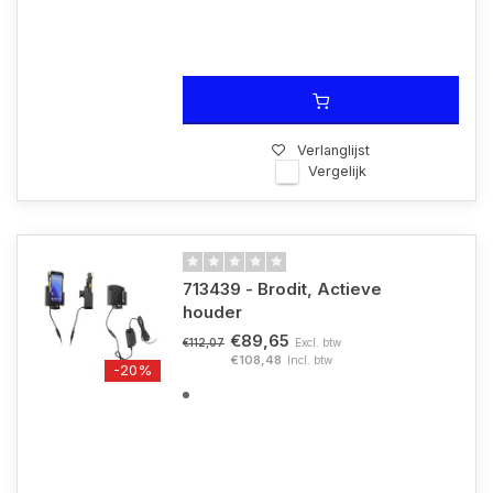
Verlanglijst
Vergelijk
713439 - Brodit, Actieve
houder
€89,65
Excl. btw
€112,07
€108,48
Incl. btw
-20%