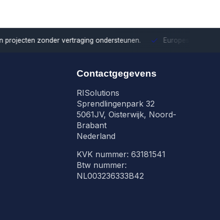
onder vertraging ondersteunen.
Europese distributie
Met onze Eu
Contactgegevens
RISolutions
Sprendlingenpark 32
5061JV, Oisterwijk, Noord-
Brabant
Nederland
KVK nummer: 63181541
Btw nummer:
NL003236333B42