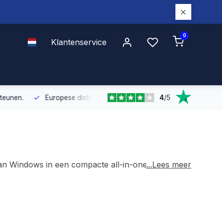
0
Klantenservice
4
/
5
Europese distributie
Met onze Europese dekking leveren wij snel e
van Windows in een compacte all-in-one
...Lees meer
ulti-touch, Full HD beeldkwaliteit, brede
ntage zijn ze geschikt voor uiteenlopende
robuuste, vaak fanless behuizing maakt ze