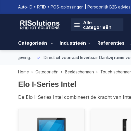
Auto-ID • RFID • POS-oplossingen | Persoonlijk B2B advies 
Alle
categorieën
Categorieën
Industrieën
Referenties
geving.
Direct uit voorraad leverbaar
Dankzij ruime voorraad ku
Home
Categorieën
Beeldschermen
Touch scherme
Elo I-Series Intel
De Elo I-Series Intel combineert de kracht van I
touchoplossing. Verkrijgbaar in formaten van 15",
kijkhoeken en een strak modern ontwerp. Dankzij 
toepassingen: van interactieve verkoopondersteuni
betrouwbaar voor intensief dagelijks gebruik in ret