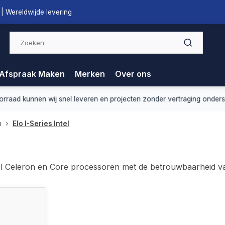
| Wereldwijde levering
Afspraak Maken
Merken
Over ons
nnen wij snel leveren en projecten zonder vertraging ondersteunen.
n
Elo I-Series Intel
ntel Celeron en Core processoren met de betrouwbaarheid 
 17", 22" en 24", bieden deze systemen edge-to-edge PCAP m
opties zoals USB-C, USB 3.0, Wi-Fi, Bluetooth en VESA-mo
ng en POS tot self-service kiosken en digital signage. De 
ail en horeca.