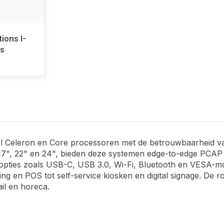
ions I-
s
ntel Celeron en Core processoren met de betrouwbaarheid 
 17", 22" en 24", bieden deze systemen edge-to-edge PCAP m
opties zoals USB-C, USB 3.0, Wi-Fi, Bluetooth en VESA-mo
ng en POS tot self-service kiosken en digital signage. De 
ail en horeca.