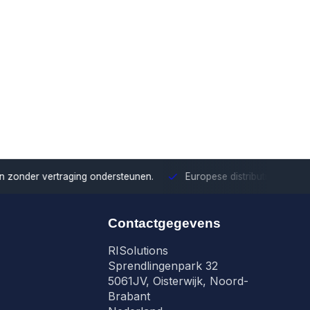
onder vertraging ondersteunen.
Europese distributie
Met onze Eu
Contactgegevens
RISolutions
Sprendlingenpark 32
5061JV, Oisterwijk, Noord-
Brabant