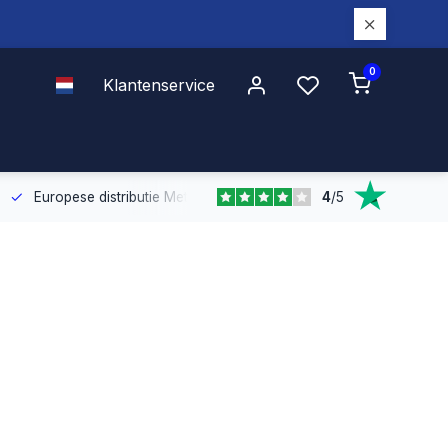
0
Klantenservice
4
/
5
Europese distributie
Met onze Europese dekking leveren wij snel e