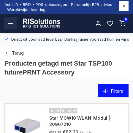
Auto-ID • RFID • POS-oplossingen | Persoonlijk B2B advies
| Wereldwijde levering
0
Direct uit voorraad leverbaar
Dankzij ruime voorraad kunnen wij sn
Terug
Producten getagd met Star TSP100
futurePRNT Accessory
Filters
Star MCW10 WLAN-Modul |
30907210
€82,20
Excl. btw
€102,75