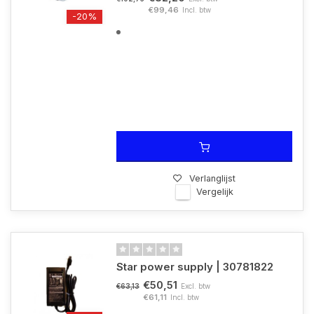
€99,46
Incl. btw
-20%
Verlanglijst
Vergelijk
Star power supply | 30781822
€50,51
Excl. btw
€63,13
€61,11
Incl. btw