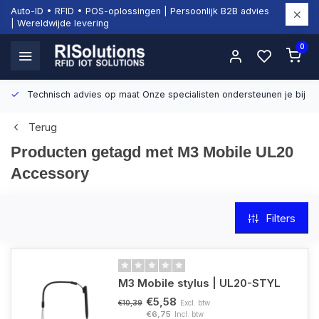
Auto-ID • RFID • POS-oplossingen | Persoonlijk B2B advies
| Wereldwijde levering
0
Technisch advies op maat
Onze specialisten ondersteunen je bij d
Terug
Producten getagd met M3 Mobile UL20
Accessory
Filters
M3 Mobile stylus | UL20-STYL
€5,58
Excl. btw
€10,39
€6,75
Incl. btw