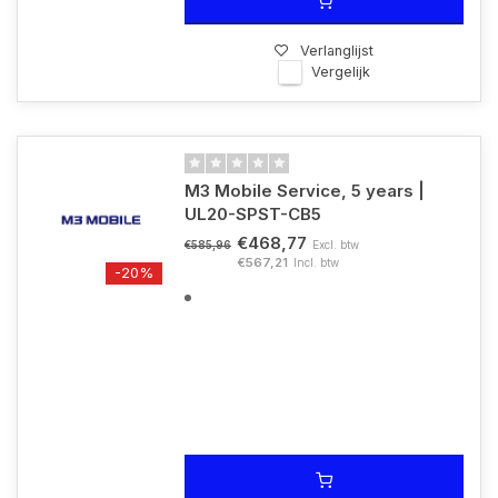
Verlanglijst
Vergelijk
M3 Mobile Service, 5 years |
UL20-SPST-CB5
€468,77
Excl. btw
€585,96
€567,21
Incl. btw
-20%