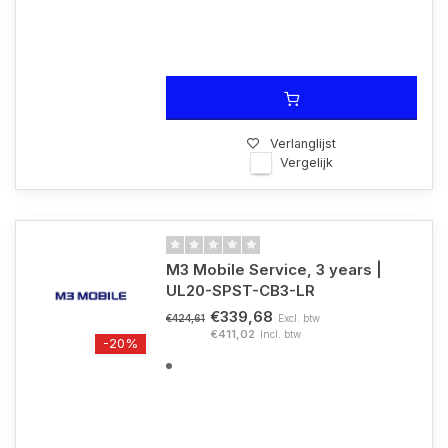
Verlanglijst
Vergelijk
M3 Mobile Service, 3 years |
UL20-SPST-CB3-LR
€339,68
Excl. btw
€424,61
€411,02
Incl. btw
-20%