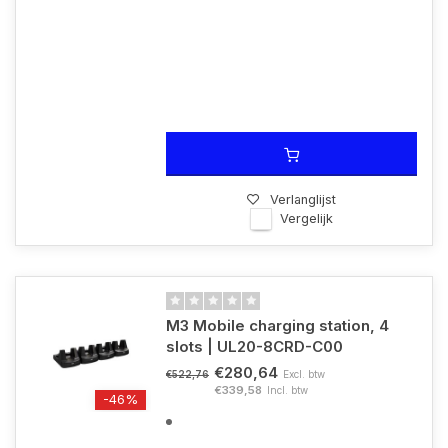
Verlanglijst
Vergelijk
M3 Mobile charging station, 4
slots | UL20-8CRD-C00
€280,64
Excl. btw
€522,76
€339,58
Incl. btw
-46%