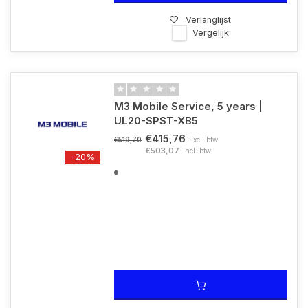
Verlanglijst
Vergelijk
M3 Mobile Service, 5 years |
UL20-SPST-XB5
€415,76
Excl. btw
€519,70
€503,07
Incl. btw
-20%