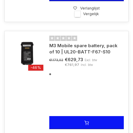
Verlanglijst
Vergelijk
M3 Mobile spare battery, pack
of 10 | UL20-BATT-F67-S10
€629,73
Excl. btw
€1.173,02
€761,97
Incl. btw
-46%