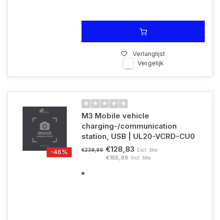
Verlanglijst
Vergelijk
M3 Mobile vehicle
charging-/communication
station, USB | UL20-VCRD-CU0
€128,83
Excl. btw
€239,99
-46%
€155,89
Incl. btw