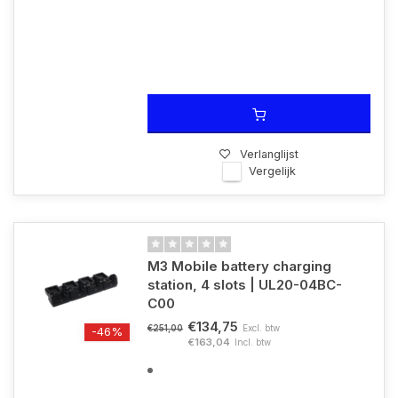
Verlanglijst
Vergelijk
M3 Mobile battery charging
station, 4 slots | UL20-04BC-
C00
€134,75
Excl. btw
€251,00
-46%
€163,04
Incl. btw