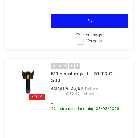
Verlanglijst
Vergelijk
M3 pistol grip | UL20-TRIG-
S00
€125,97
Excl. btw
€234,64
€152,42
Incl. btw
-46%
22 extra units incoming 07-08-2026