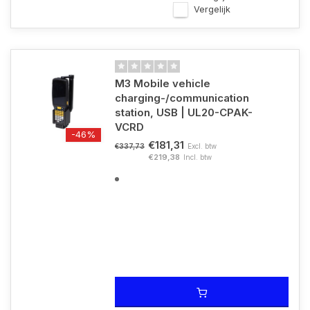
Vergelijk
M3 Mobile vehicle
charging-/communication
station, USB | UL20-CPAK-
VCRD
-46%
€181,31
Excl. btw
€337,73
€219,38
Incl. btw