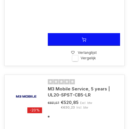
Verlanglijst
Vergelijk
M3 Mobile Service, 5 years |
UL20-SPST-CB5-LR
€520,85
Excl. btw
€651,07
€630,23
Incl. btw
-20%