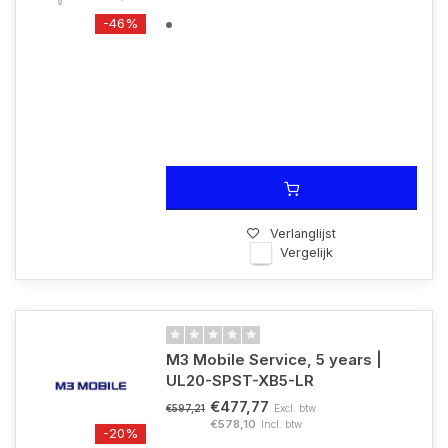
-46%
Verlanglijst
Vergelijk
M3 Mobile Service, 5 years |
UL20-SPST-XB5-LR
€477,77
Excl. btw
€597,21
€578,10
Incl. btw
-20%