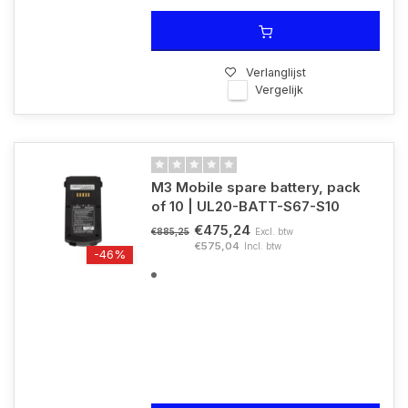
Verlanglijst
Vergelijk
M3 Mobile spare battery, pack
of 10 | UL20-BATT-S67-S10
€475,24
Excl. btw
€885,25
€575,04
Incl. btw
-46%