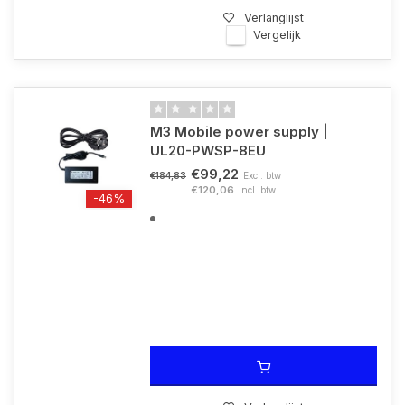
Verlanglijst
Vergelijk
M3 Mobile power supply |
UL20-PWSP-8EU
€99,22
Excl. btw
€184,83
€120,06
Incl. btw
-46%