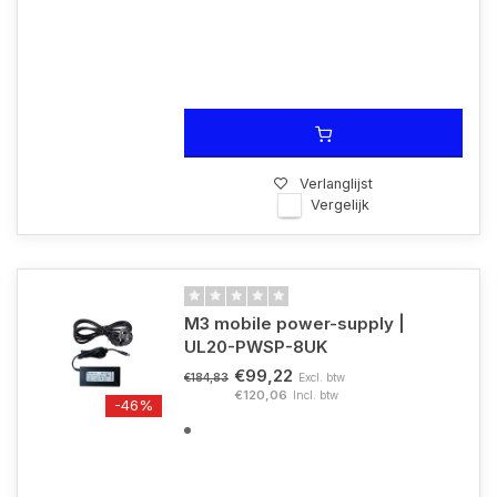
Verlanglijst
Vergelijk
M3 mobile power-supply |
UL20-PWSP-8UK
€99,22
Excl. btw
€184,83
€120,06
Incl. btw
-46%