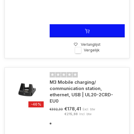
Verlanglijst
Vergelijk
M3 Mobile charging/
communication station,
ethernet, USB | UL20-2CRD-
EU0
-46%
€178,41
Excl. btw
€332,33
€215,88
Incl. btw