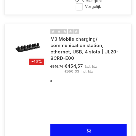
Verlanglijst
Vergelijk
M3 Mobile charging/
communication station,
ethernet, USB, 4 slots | UL20-
8CRD-E00
-46%
€454,57
Excl. btw
€846,74
€550,03
Incl. btw