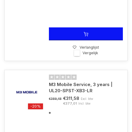
Verlanglijst
Vergelijk
M3 Mobile Service, 3 years |
UL20-SPST-XB3-LR
€311,58
Excl. btw
€389,48
€377,01
Incl. btw
-20%