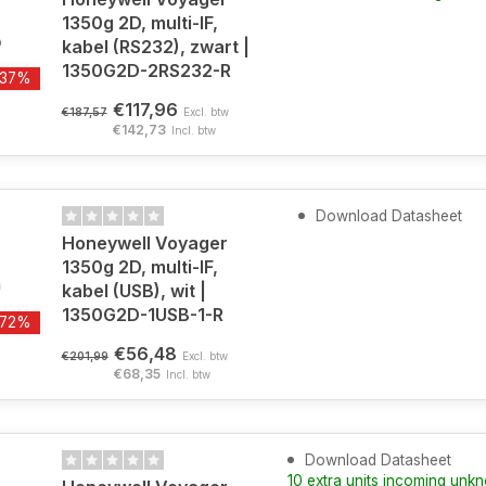
1350g 2D, multi-IF,
kabel (RS232), zwart |
1350G2D-2RS232-R
-37%
€117,96
€187,57
Excl. btw
€142,73
Incl. btw
Download Datasheet
Honeywell Voyager
1350g 2D, multi-IF,
kabel (USB), wit |
1350G2D-1USB-1-R
-72%
€56,48
€201,99
Excl. btw
€68,35
Incl. btw
Download Datasheet
10 extra units incoming unk