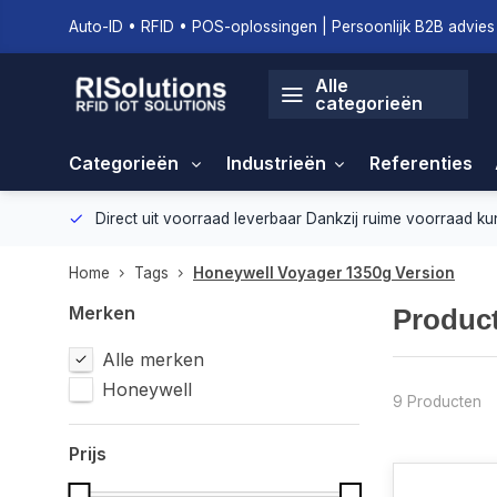
Auto-ID • RFID • POS-oplossingen | Persoonlijk B2B advies 
Alle
categorieën
Categorieën
Industrieën
Referenties
geving.
Direct uit voorraad leverbaar
Dankzij ruime voorraad ku
Home
Tags
Honeywell Voyager 1350g Version
Merken
Product
Alle merken
Honeywell
9 Producten
Prijs