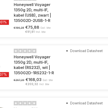
Honeywell Voyager
1350g 2D, multi-IF,
kabel (USB), zwart |
1350G2D-2USB-1-R
-61%
€75,88
€196,28
Excl. btw
€91,81
Incl. btw
Download Datasheet
Honeywell Voyager
1350g 2D, multi-IF,
kabel (RS232), wit |
1350G2D-1RS232-1-R
-37%
€168,03
€267,20
Excl. btw
€203,32
Incl. btw
Download Datasheet