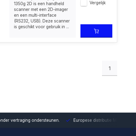
Vergelijk
1350g 2D is een handheld
scanner met een 2D-imager
en een multi-interface
(RS232, USB). Deze scanner
is geschikt voor gebruik in ...
1
onder vertraging ondersteunen.
Europese distributie
Met onze Eu