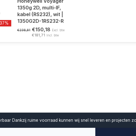
Honeywell Voyager
1350g 2D, multi-IF,
kabel (RS232), wit |
1350G2D-1RS232-R
-37%
€150,18
€238,81
Excl. btw
€181,71
Incl. btw
verbaar
Dankzij ruime voorraad kunnen wij snel leveren en projecten z