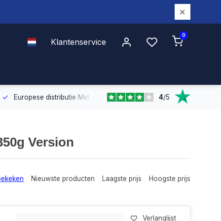
0
Klantenservice
4
/
5
Europese distributie
Met onze Europese dekking leveren wij snel e
350g Version
bekeken
Nieuwste producten
Laagste prijs
Hoogste prijs
Verlanglijst