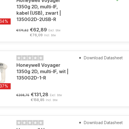
Honeywell Voyager
1350g 2D, multi-IF,
kabel (USB), zwart |
1350G2D-2USB-R
-64%
€62,89
€174,62
Excl. btw
€76,09
Incl. btw
Download Datasheet
Honeywell Voyager
1350g 2D, multi-IF, wit |
1350G2D-1-R
-37%
€131,28
€208,75
Excl. btw
€158,85
Incl. btw
Download Datasheet