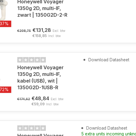
Honeywell Voyager
1350g 2D, multi-IF,
zwart | 1350G2D-2-R
-37%
€131,28
€208,75
Excl. btw
€158,85
Incl. btw
Download Datasheet
Honeywell Voyager
1350g 2D, multi-IF,
kabel (USB), wit |
1350G2D-1USB-R
-72%
€48,84
€174,62
Excl. btw
€59,09
Incl. btw
Download Datasheet
5 extra units incoming unk
Honeywell Voyager