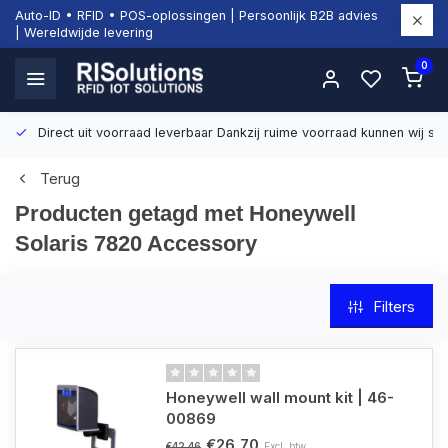
Auto-ID • RFID • POS-oplossingen | Persoonlijk B2B advies
| Wereldwijde levering
0
Direct uit voorraad leverbaar
Dankzij ruime voorraad kunnen wij sn
Terug
Producten getagd met Honeywell
Solaris 7820 Accessory
Filters
Honeywell wall mount kit | 46-
00869
€26,70
Excl. btw
€42,46