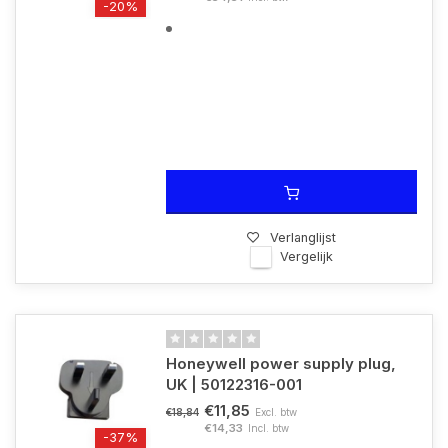
-20%
Verlanglijst
Vergelijk
Honeywell power supply plug,
UK | 50122316-001
€11,85
Excl. btw
€18,84
€14,33
Incl. btw
-37%