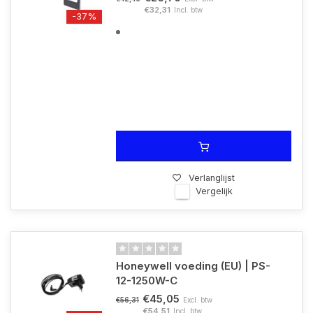
€32,31
Incl. btw
-37%
Verlanglijst
Vergelijk
Honeywell voeding (EU) | PS-
12-1250W-C
€45,05
Excl. btw
€56,31
€54,51
Incl. btw