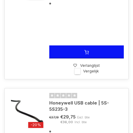
Verlanglijst
Vergelijk
Honeywell USB cable | 5S-
5S235-3
€29,75
Excl. btw
€37,19
€36,00
Incl. btw
-20%