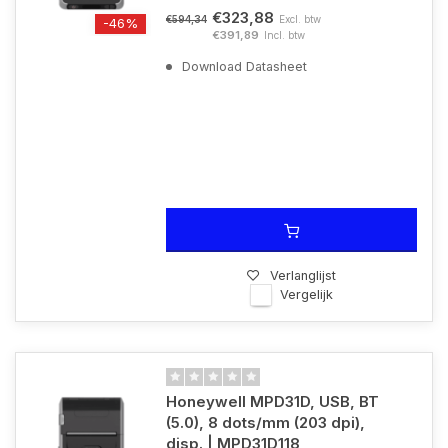
€323,88
Excl. btw
€594,34
-46%
€391,89
Incl. btw
Download Datasheet
Verlanglijst
Vergelijk
Honeywell MPD31D, USB, BT
(5.0), 8 dots/mm (203 dpi),
disp. | MPD31D118