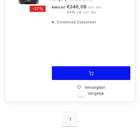
€346,08
Excl. btw
€550,32
-37%
€418,76
Incl. btw
Download Datasheet
Verlanglijst
Vergelijk
1