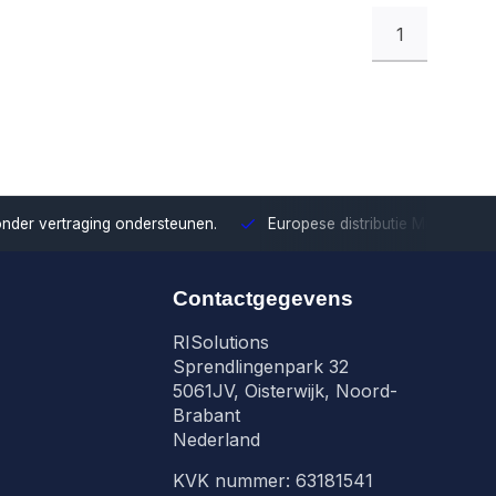
1
onder vertraging ondersteunen.
Europese distributie
Met onze Eu
Contactgegevens
RISolutions
Sprendlingenpark 32
5061JV, Oisterwijk, Noord-
Brabant
Nederland
KVK nummer: 63181541