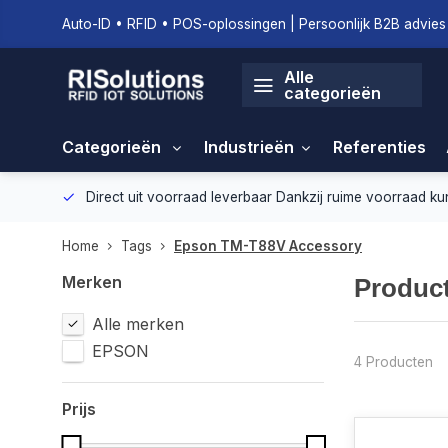
Auto-ID • RFID • POS-oplossingen | Persoonlijk B2B advies 
Alle
categorieën
Categorieën
Industrieën
Referenties
geving.
Direct uit voorraad leverbaar
Dankzij ruime voorraad ku
Home
Tags
Epson TM-T88V Accessory
Merken
Produc
Alle merken
EPSON
4 Producten
Prijs