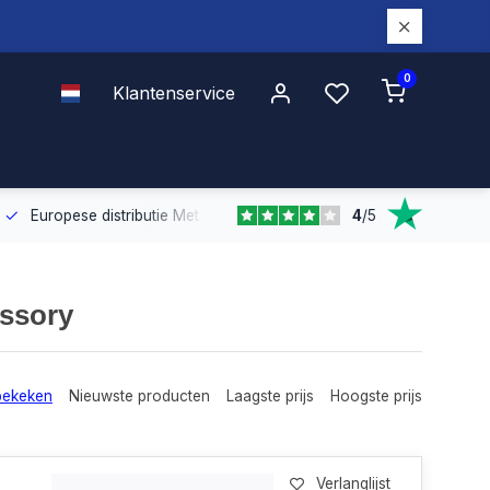
0
Klantenservice
4
/
5
Europese distributie
Met onze Europese dekking leveren wij snel e
ssory
bekeken
Nieuwste producten
Laagste prijs
Hoogste prijs
Verlanglijst