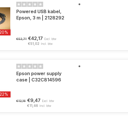
Powered USB kabel,
Epson, 3 m | 2128292
-20%
€42,17
€52,71
Excl. btw
€51,02
Incl. btw
Epson power supply
case | C32C814596
-22%
€9,47
€12,16
Excl. btw
€11,46
Incl. btw