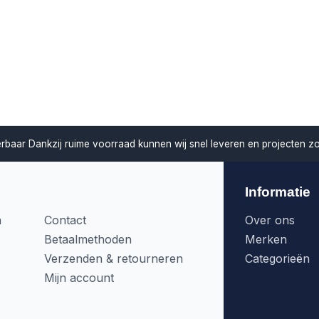
verbaar
Dankzij ruime voorraad kunnen wij snel leveren en projecten z
Informatie
n
Contact
Over ons
Betaalmethoden
Merken
Verzenden & retourneren
Categorieën
Mijn account