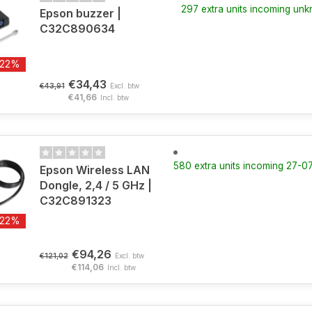
297 extra units incoming un
Epson buzzer |
C32C890634
-22%
€34,43
€43,91
Excl. btw
€41,66
Incl. btw
580 extra units incoming 27-
Epson Wireless LAN
Dongle, 2,4 / 5 GHz |
C32C891323
-22%
€94,26
€121,02
Excl. btw
€114,06
Incl. btw