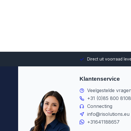
uze en integratie binnen jouw omgeving.
Direct uit voorraad le
Klantenservice
Veelgestelde vrage
+31 (0)85 800 8108
Connecting
info@risolutions.eu
+31641188657