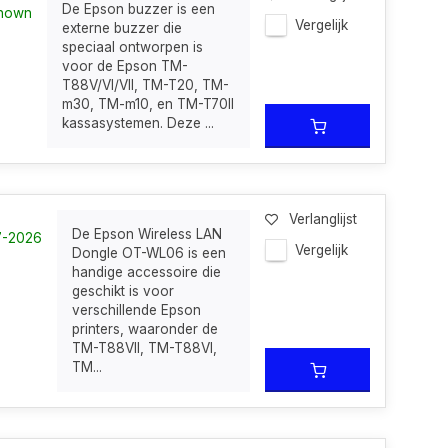
De Epson buzzer is een
known
Vergelijk
externe buzzer die
speciaal ontworpen is
voor de Epson TM-
T88V/VI/VII, TM-T20, TM-
m30, TM-m10, en TM-T70II
kassasystemen. Deze ...
Verlanglijst
De Epson Wireless LAN
07-2026
Vergelijk
Dongle OT-WL06 is een
handige accessoire die
geschikt is voor
verschillende Epson
printers, waaronder de
TM-T88VII, TM-T88VI,
TM...