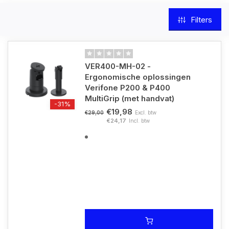
Filters
VER400-MH-02 -
Ergonomische oplossingen
Verifone P200 & P400
MultiGrip (met handvat)
-31%
€19,98
Excl. btw
€29,00
€24,17
Incl. btw