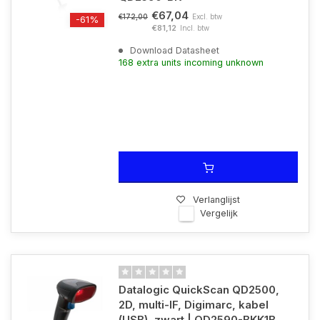
€67,04
Excl. btw
€172,00
-61%
€81,12
Incl. btw
Download Datasheet
168 extra units incoming unknown
Verlanglijst
Vergelijk
Datalogic QuickScan QD2500,
2D, multi-IF, Digimarc, kabel
(USB), zwart | QD2590-BKK1B