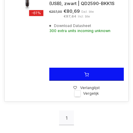
(USB), zwart | QD2590-BKK1S
€80,69
Excl. btw
€207,00
-61%
€97,64
Incl. btw
Download Datasheet
300 extra units incoming unknown
Verlanglijst
Vergelijk
1