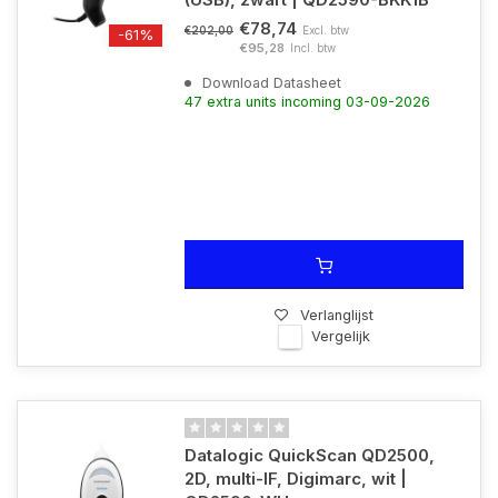
€78,74
Excl. btw
€202,00
-61%
€95,28
Incl. btw
Download Datasheet
47 extra units incoming 03-09-2026
Verlanglijst
Vergelijk
Datalogic QuickScan QD2500,
2D, multi-IF, Digimarc, wit |