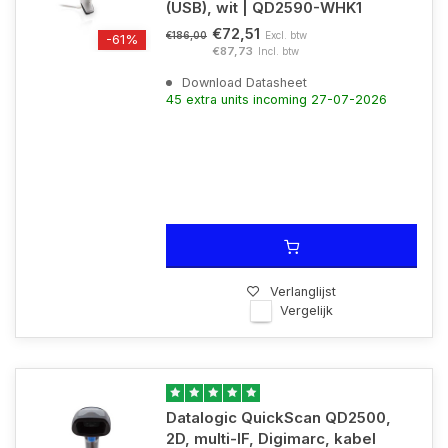
(USB), wit | QD2590-WHK1
€72,51
Excl. btw
€186,00
-61%
€87,73
Incl. btw
Download Datasheet
45 extra units incoming 27-07-2026
Verlanglijst
Vergelijk
Datalogic QuickScan QD2500,
2D, multi-IF, Digimarc, kabel