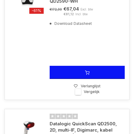
QD2590-WH
€67,04
Excl. btw
€172,00
-61%
€81,12
Incl. btw
Download Datasheet
Verlanglijst
Vergelijk
Datalogic QuickScan QD2500,
2D, multi-IF, Digimarc, kabel