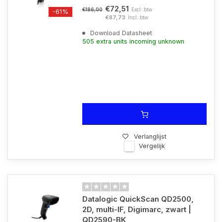
€72,51
Excl. btw
€186,00
-61%
€87,73
Incl. btw
Download Datasheet
505 extra units incoming unknown
Verlanglijst
Vergelijk
Datalogic QuickScan QD2500,
2D, multi-IF, Digimarc, zwart |
QD2590-BK