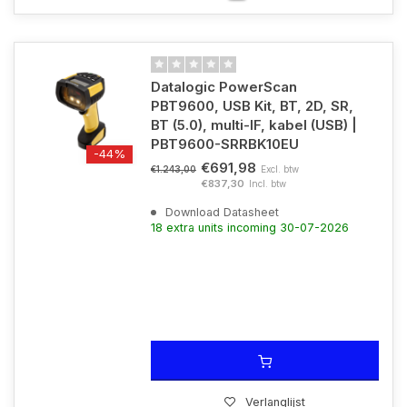
Datalogic PowerScan
PBT9600, USB Kit, BT, 2D, SR,
BT (5.0), multi-IF, kabel (USB) |
PBT9600-SRRBK10EU
-44%
€691,98
Excl. btw
€1.243,00
€837,30
Incl. btw
Download Datasheet
18 extra units incoming 30-07-2026
Verlanglijst