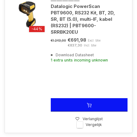
Datalogic PowerScan
PBT9600, RS232 Kit, BT, 2D,
SR, BT (5.0), multi-IF, kabel
(RS232) | PBT9600-
-44%
SRRBK20EU
€691,98
Excl. btw
€1.243,00
€837,30
Incl. btw
Download Datasheet
1 extra units incoming unknown
Verlanglijst
Vergelijk