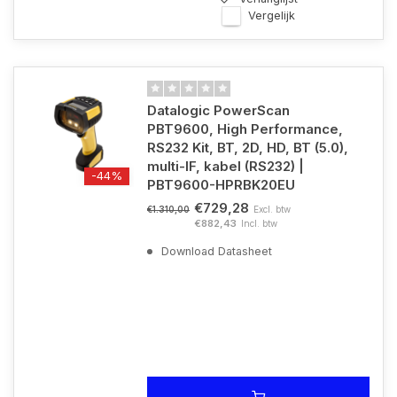
Vergelijk
Datalogic PowerScan
PBT9600, High Performance,
RS232 Kit, BT, 2D, HD, BT (5.0),
multi-IF, kabel (RS232) |
-44%
PBT9600-HPRBK20EU
€729,28
Excl. btw
€1.310,00
€882,43
Incl. btw
Download Datasheet