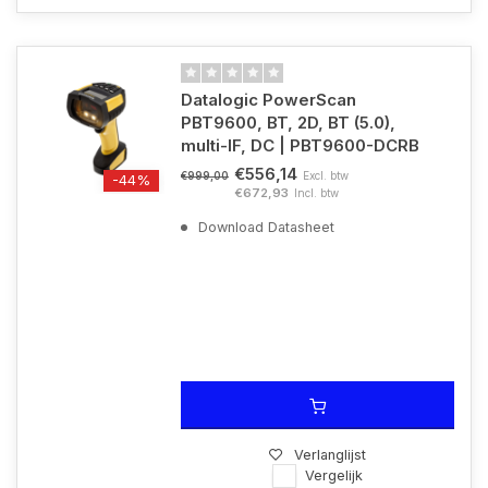
Datalogic PowerScan
PBT9600, BT, 2D, BT (5.0),
multi-IF, DC | PBT9600-DCRB
€556,14
Excl. btw
€999,00
-44%
€672,93
Incl. btw
Download Datasheet
Verlanglijst
Vergelijk