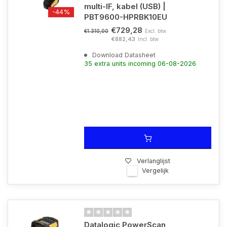
multi-IF, kabel (USB) |
-44%
PBT9600-HPRBK10EU
€729,28
Excl. btw
€1.310,00
€882,43
Incl. btw
Download Datasheet
35 extra units incoming 06-08-2026
Verlanglijst
Vergelijk
Datalogic PowerScan