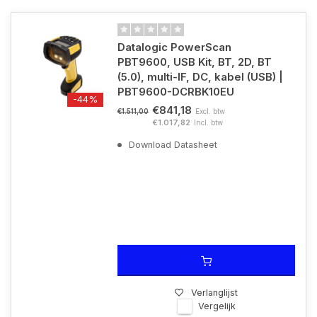
Datalogic PowerScan
PBT9600, USB Kit, BT, 2D, BT
(5.0), multi-IF, DC, kabel (USB) |
PBT9600-DCRBK10EU
-44%
€841,18
Excl. btw
€1.511,00
€1.017,82
Incl. btw
Download Datasheet
Verlanglijst
Vergelijk