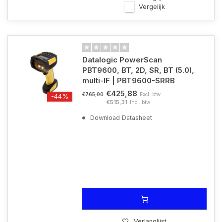
Vergelijk
Datalogic PowerScan
PBT9600, BT, 2D, SR, BT (5.0),
multi-IF | PBT9600-SRRB
€425,88
Excl. btw
€765,00
-44%
€515,31
Incl. btw
Download Datasheet
Verlanglijst