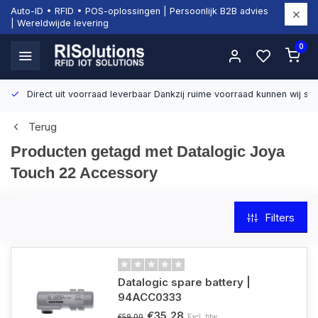
Auto-ID • RFID • POS-oplossingen | Persoonlijk B2B advies
| Wereldwijde levering
0
Direct uit voorraad leverbaar
Dankzij ruime voorraad kunnen wij sn
Terug
Producten getagd met Datalogic Joya
Touch 22 Accessory
Filters
Datalogic spare battery |
94ACC0333
€35,28
Excl. btw
€59,00