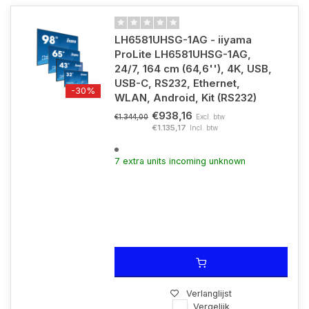
LH6581UHSG-1AG - iiyama
ProLite LH6581UHSG-1AG,
24/7, 164 cm (64,6''), 4K, USB,
USB-C, RS232, Ethernet,
-30%
WLAN, Android, Kit (RS232)
€938,16
Excl. btw
€1.344,00
€1.135,17
Incl. btw
7 extra units incoming unknown
Verlanglijst
Vergelijk