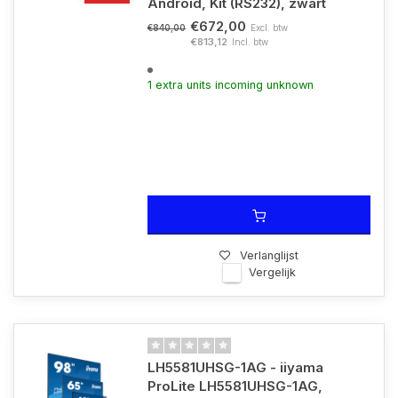
Android, Kit (RS232), zwart
€672,00
Excl. btw
€840,00
€813,12
Incl. btw
1 extra units incoming unknown
Verlanglijst
Vergelijk
LH5581UHSG-1AG - iiyama
ProLite LH5581UHSG-1AG,