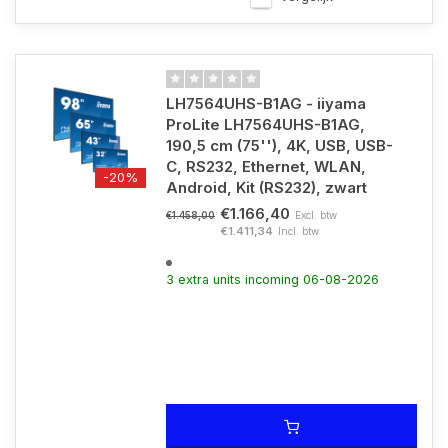
LH7564UHS-B1AG - iiyama
ProLite LH7564UHS-B1AG,
190,5 cm (75''), 4K, USB, USB-
C, RS232, Ethernet, WLAN,
-20%
Android, Kit (RS232), zwart
€1.166,40
Excl. btw
€1.458,00
€1.411,34
Incl. btw
3 extra units incoming 06-08-2026