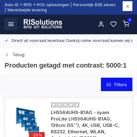
Auto-ID • RFID • POS-oplossingen | Persoonlijk B2B advies
| Wereldwijde levering
0
Direct uit voorraad leverbaar
Dankzij ruime voorraad kunnen wij sn
Terug
Producten getagd met contrast: 5000:1
Filters
LH5564UHS-B1AG - iiyam
ProLite LH5564UHS-B1AG,
139cm (55''), 4K, USB, USB-C,
RS232, Ethernet, WLAN,
-20%