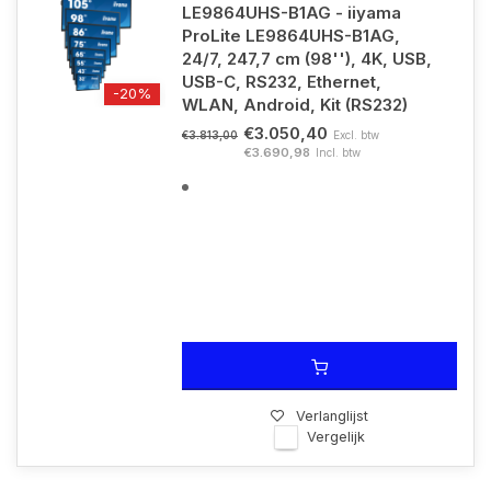
LE9864UHS-B1AG - iiyama
ProLite LE9864UHS-B1AG,
24/7, 247,7 cm (98''), 4K, USB,
USB-C, RS232, Ethernet,
-20%
WLAN, Android, Kit (RS232)
€3.050,40
Excl. btw
€3.813,00
€3.690,98
Incl. btw
Verlanglijst
Vergelijk