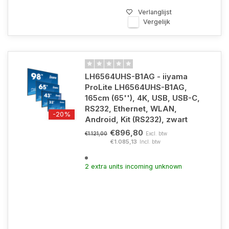
Verlanglijst
Vergelijk
LH6564UHS-B1AG - iiyama
ProLite LH6564UHS-B1AG,
165cm (65''), 4K, USB, USB-C,
RS232, Ethernet, WLAN,
-20%
Android, Kit (RS232), zwart
€896,80
Excl. btw
€1.121,00
€1.085,13
Incl. btw
2 extra units incoming unknown