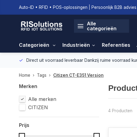
Auto-ID • RFID • POS-oplossingen | Persoonlijk B2B advies 
Alle
categorieën
Categorieën
Industrieën
Referenties
geving.
Direct uit voorraad leverbaar
Dankzij ruime voorraad ku
Home
Tags
Citizen CT-E351 Version
Merken
Product
Alle merken
CITIZEN
4 Producten
Prijs