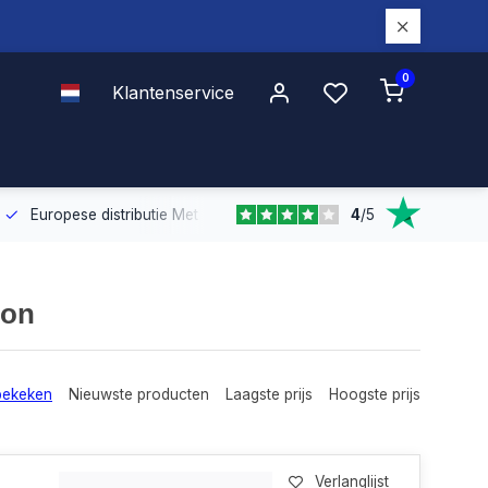
0
Klantenservice
4
/
5
Europese distributie
Met onze Europese dekking leveren wij snel e
ion
bekeken
Nieuwste producten
Laagste prijs
Hoogste prijs
Verlanglijst