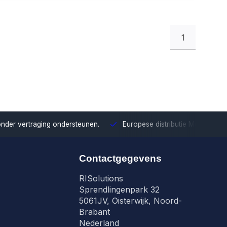
1
onder vertraging ondersteunen.
Europese distributie
Met onze Eu
Contactgegevens
RISolutions
Sprendlingenpark 32
5061JV, Oisterwijk, Noord-
Brabant
Nederland