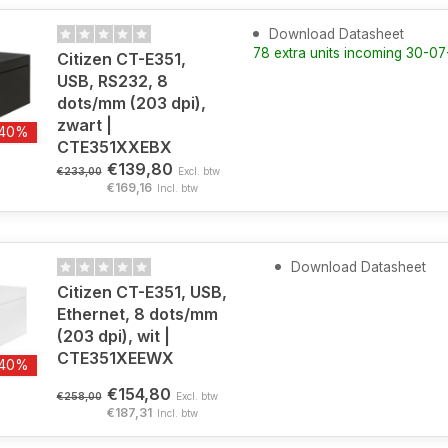
Download Datasheet
78 extra units incoming 30-0
Citizen CT-E351,
USB, RS232, 8
dots/mm (203 dpi),
zwart |
-40%
CTE351XXEBX
€139,80
€233,00
Excl. btw
€169,16
Incl. btw
Download Datasheet
Citizen CT-E351, USB,
Ethernet, 8 dots/mm
(203 dpi), wit |
CTE351XEEWX
-40%
€154,80
€258,00
Excl. btw
€187,31
Incl. btw