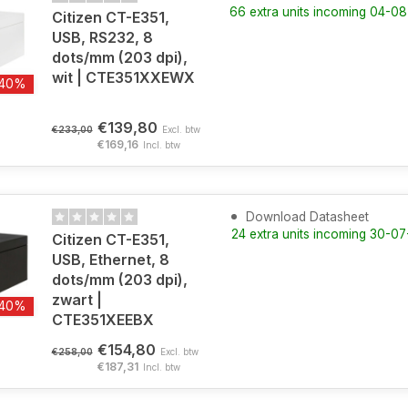
66 extra units incoming 04-0
Citizen CT-E351,
USB, RS232, 8
dots/mm (203 dpi),
wit | CTE351XXEWX
-40%
€139,80
€233,00
Excl. btw
€169,16
Incl. btw
Download Datasheet
24 extra units incoming 30-0
Citizen CT-E351,
USB, Ethernet, 8
dots/mm (203 dpi),
zwart |
-40%
CTE351XEEBX
€154,80
€258,00
Excl. btw
€187,31
Incl. btw