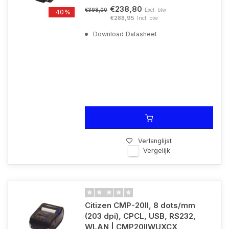
€238,80
Excl. btw
€398,00
-40%
€288,95
Incl. btw
Download Datasheet
Verlanglijst
Vergelijk
Citizen CMP-20II, 8 dots/mm
(203 dpi), CPCL, USB, RS232,
WLAN | CMP20IIWUXCX