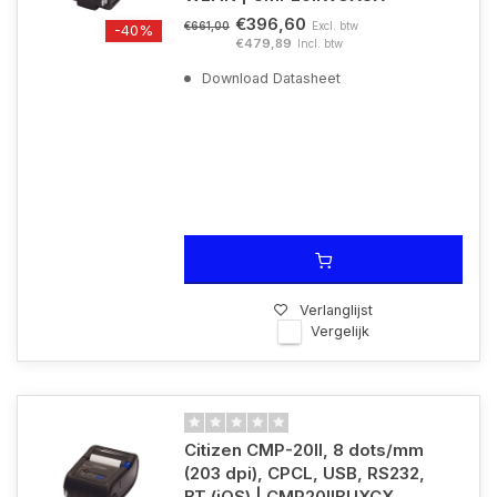
€396,60
Excl. btw
€661,00
-40%
€479,89
Incl. btw
Download Datasheet
Verlanglijst
Vergelijk
Citizen CMP-20II, 8 dots/mm
(203 dpi), CPCL, USB, RS232,
BT (iOS) | CMP20IIBUXCX