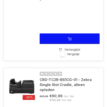
Verlanglijst
Vergelijk
CRD-TC2R-BS1CG-01 - Zebra
Single Slot Cradle, alleen
opladen
€90,96
Excl. btw
€141,05
-36%
€110,06
Incl. btw