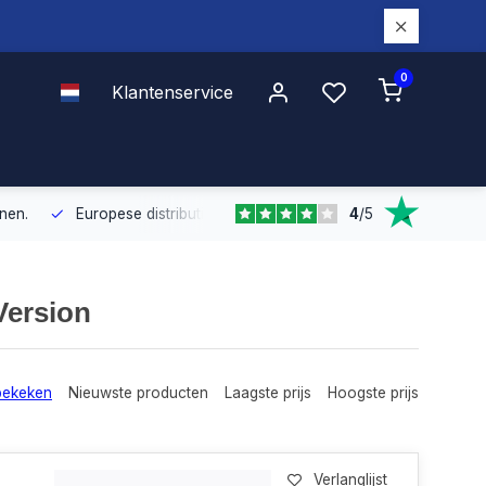
0
Klantenservice
4
/
5
Europese distributie
Met onze Europese dekking leveren wij snel e
Version
bekeken
Nieuwste producten
Laagste prijs
Hoogste prijs
Verlanglijst