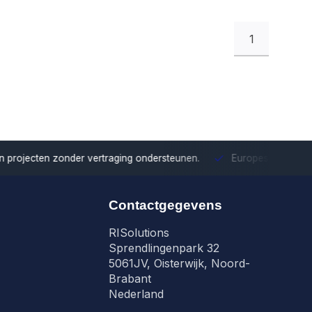
1
onder vertraging ondersteunen.
Europese distributie
Met onze Eu
Contactgegevens
RISolutions
Sprendlingenpark 32
5061JV, Oisterwijk, Noord-
Brabant
Nederland