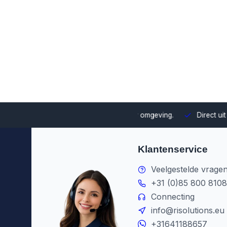
uze en integratie binnen jouw omgeving.
Direct uit voorraad le
Klantenservice
Veelgestelde vrage
+31 (0)85 800 8108
Connecting
info@risolutions.eu
+31641188657