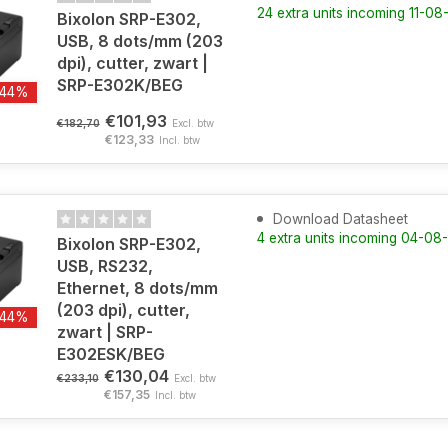
24 extra units incoming 11-0
Bixolon SRP-E302,
USB, 8 dots/mm (203
dpi), cutter, zwart |
SRP-E302K/BEG
-44%
€101,93
€182,70
Excl. btw
€123,33
Incl. btw
Download Datasheet
4 extra units incoming 04-0
Bixolon SRP-E302,
USB, RS232,
Ethernet, 8 dots/mm
(203 dpi), cutter,
-44%
zwart | SRP-
E302ESK/BEG
€130,04
€233,10
Excl. btw
€157,35
Incl. btw