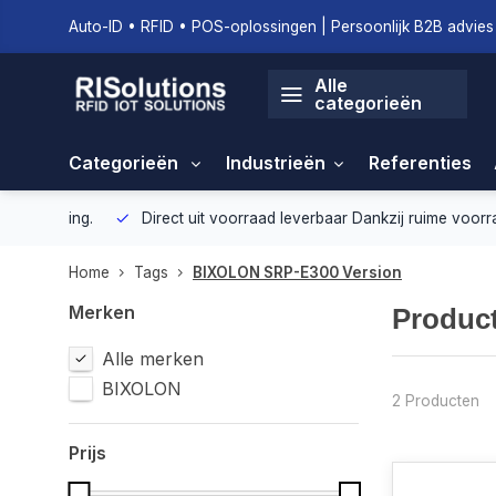
Auto-ID • RFID • POS-oplossingen | Persoonlijk B2B advies 
Alle
categorieën
Categorieën
Industrieën
Referenties
geving.
Direct uit voorraad leverbaar
Dankzij ruime voorraad ku
Home
Tags
BIXOLON SRP-E300 Version
Merken
Produc
Alle merken
BIXOLON
2 Producten
Prijs