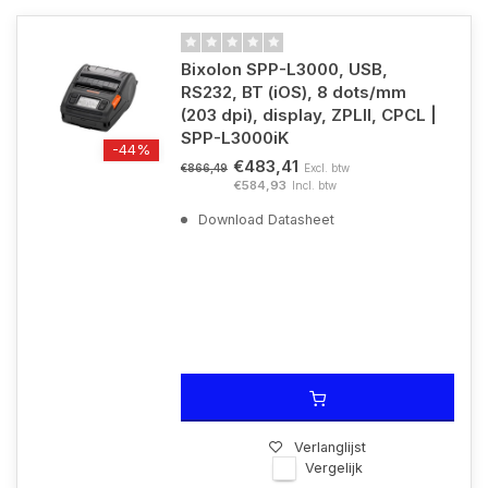
Bixolon SPP-L3000, USB,
RS232, BT (iOS), 8 dots/mm
(203 dpi), display, ZPLII, CPCL |
SPP-L3000iK
-44%
€483,41
Excl. btw
€866,49
€584,93
Incl. btw
Download Datasheet
Verlanglijst
Vergelijk