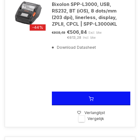
Bixolon SPP-L3000, USB,
RS232, BT (iOS), 8 dots/mm
(203 dpi), linerless, display,
ZPLII, CPCL | SPP-L3000iKL
-44%
€506,84
Excl. btw
€908,49
€613,28
Incl. btw
Download Datasheet
Verlanglijst
Vergelijk