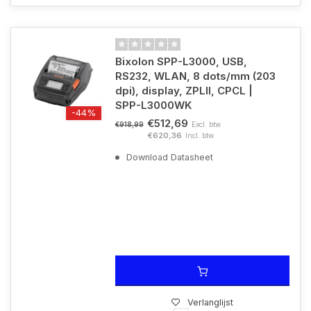
Bixolon SPP-L3000, USB,
RS232, WLAN, 8 dots/mm (203
dpi), display, ZPLII, CPCL |
SPP-L3000WK
-44%
€512,69
Excl. btw
€918,99
€620,36
Incl. btw
Download Datasheet
Verlanglijst