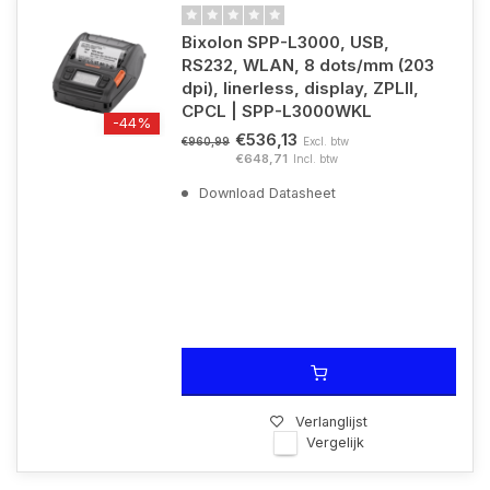
Bixolon SPP-L3000, USB,
RS232, WLAN, 8 dots/mm (203
dpi), linerless, display, ZPLII,
CPCL | SPP-L3000WKL
-44%
€536,13
Excl. btw
€960,99
€648,71
Incl. btw
Download Datasheet
Verlanglijst
Vergelijk