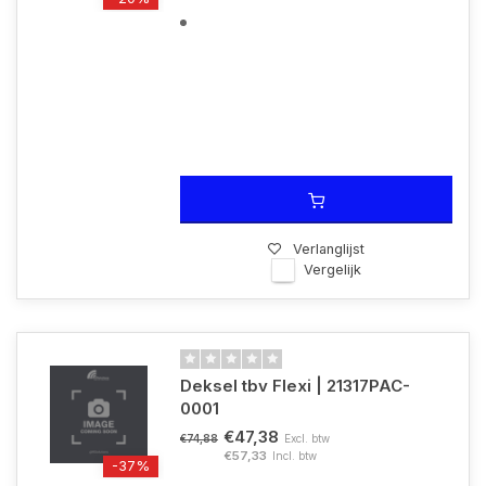
Verlanglijst
Vergelijk
Deksel tbv Flexi | 21317PAC-
0001
€47,38
Excl. btw
€74,88
€57,33
Incl. btw
-37%