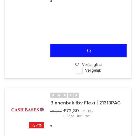
Verlanglijst
Vergelijk
Binnenbak tbv Flexi | 21313PAC
€72,39
Excl. btw
€115,78
€87,59
Incl. btw
-37%