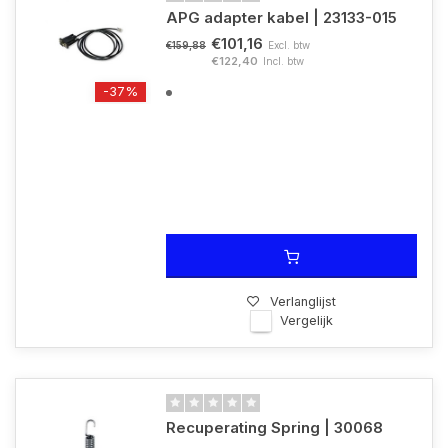
APG adapter kabel | 23133-015
€101,16
Excl. btw
€159,88
€122,40
Incl. btw
-37%
Verlanglijst
Vergelijk
Recuperating Spring | 30068