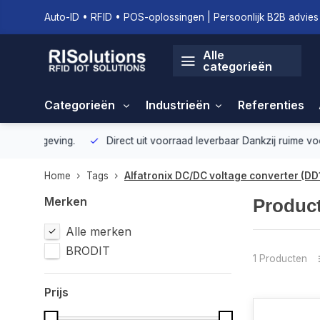
Auto-ID • RFID • POS-oplossingen | Persoonlijk B2B advies 
Alle
categorieën
Categorieën
Industrieën
Referenties
geving.
Direct uit voorraad leverbaar
Dankzij ruime voorraad ku
Home
Tags
Alfatronix DC/DC voltage converter (DD
Merken
Product
Alle merken
BRODIT
1 Producten
Prijs