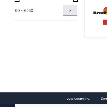
€0 - €250
uze en integratie binnen jouw omgeving.
Direct uit voorraad le