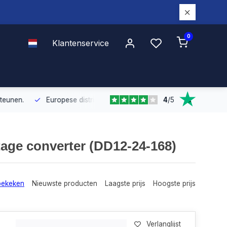
0
Klantenservice
4
/
5
Europese distributie
Met onze Europese dekking leveren wij snel e
age converter (DD12-24-168)
bekeken
Nieuwste producten
Laagste prijs
Hoogste prijs
Verlanglijst