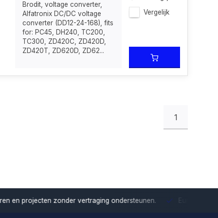
Brodit, voltage converter,
Vergelijk
Alfatronix DC/DC voltage
converter (DD12-24-168), fits
for: PC45, DH240, TC200,
TC300, ZD420C, ZD420D,
ZD420T, ZD620D, ZD62...
1
onder vertraging ondersteunen.
Europese distributie
Met onze Eu