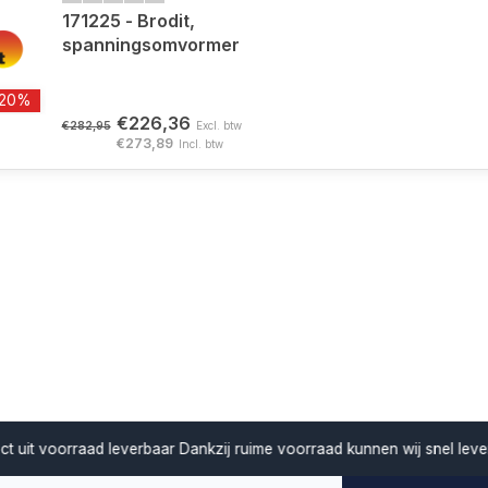
171225 - Brodit,
spanningsomvormer
-20%
€226,36
€282,95
Excl. btw
€273,89
Incl. btw
verbaar
Dankzij ruime voorraad kunnen wij snel leveren en projecten z