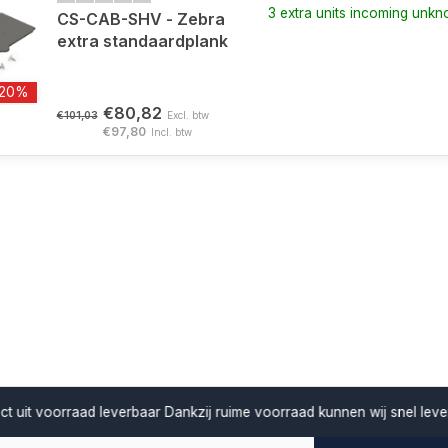
3 extra units incoming unk
CS-CAB-SHV - Zebra
extra standaardplank
-20%
€80,82
€101,03
Excl. btw
€97,80
Incl. btw
verbaar
Dankzij ruime voorraad kunnen wij snel leveren en projecten z