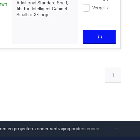
Additional Standard Shelf,
nown
Vergelijk
fits for: Intelligent Cabinet
Small to X-Large
1
onder vertraging ondersteunen.
Europese distributie
Met onze Eu