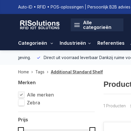
Auto-ID • RFID • POS-oplossingen | Persoonlijk B2B advies 
Alle
categorieën
Categorieën
Industrieën
Referenties
geving.
Direct uit voorraad leverbaar
Dankzij ruime voorraad ku
Home
Tags
Additional Standard Shelf
Merken
Product
Alle merken
Zebra
1 Producten
Prijs