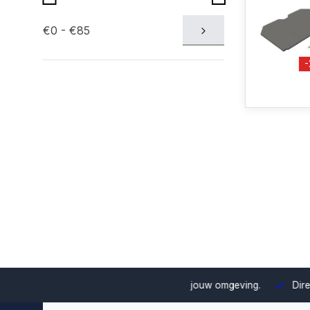
€0 - €85
uze en integratie binnen jouw omgeving.
Direct uit voorraad le