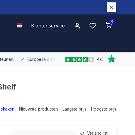
0
Klantenservice
4
/
5
Europese distributie
Met onze Europese dekking leveren wij snel e
Shelf
bekeken
Nieuwste producten
Laagste prijs
Hoogste prijs
Verlanglijst