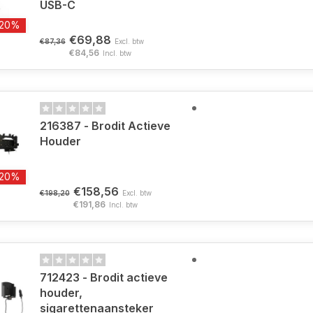
USB-C
-20%
€69,88
€87,36
Excl. btw
€84,56
Incl. btw
216387 - Brodit Actieve
Houder
-20%
€158,56
€198,20
Excl. btw
€191,86
Incl. btw
712423 - Brodit actieve
houder,
sigarettenaansteker