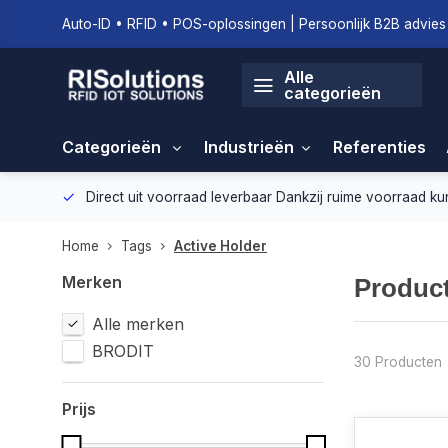
Auto-ID • RFID • POS-oplossingen | Persoonlijk B2B advies 
Alle
categorieën
Categorieën
Industrieën
Referenties
geving.
Direct uit voorraad leverbaar
Dankzij ruime voorraad ku
Home
Tags
Active Holder
Merken
Product
Alle merken
BRODIT
30 Producten
Prijs