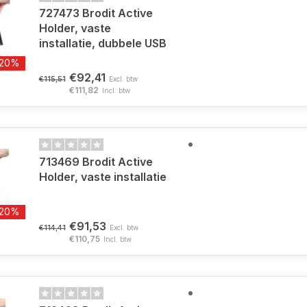
727473 Brodit Active
Holder, vaste
installatie, dubbele USB
-20%
€92,41
€115,51
Excl. btw
€111,82
Incl. btw
713469 Brodit Active
Holder, vaste installatie
-20%
€91,53
€114,41
Excl. btw
€110,75
Incl. btw