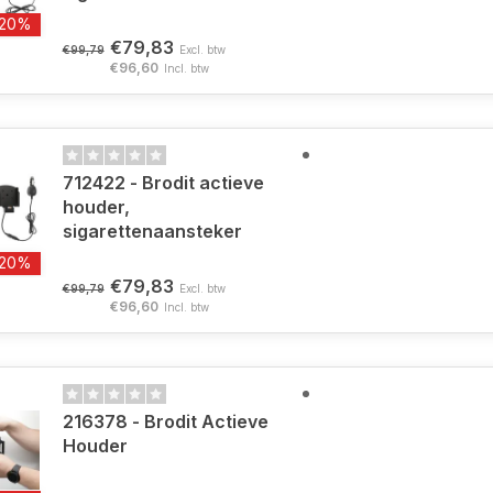
-20%
€79,83
€99,79
Excl. btw
€96,60
Incl. btw
712422 - Brodit actieve
houder,
sigarettenaansteker
-20%
€79,83
€99,79
Excl. btw
€96,60
Incl. btw
216378 - Brodit Actieve
Houder