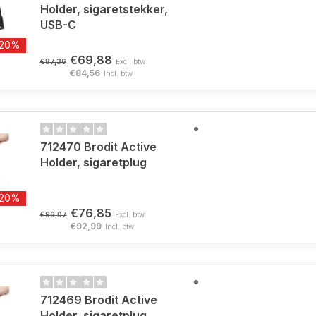
Holder, sigaretstekker,
USB-C
-20%
€69,88
€87,36
Excl. btw
€84,56
Incl. btw
712470 Brodit Active
Holder, sigaretplug
-20%
€76,85
€96,07
Excl. btw
€92,99
Incl. btw
712469 Brodit Active
Holder, sigaretplug