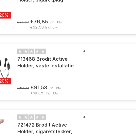
-20%
€76,85
€96,07
Excl. btw
€92,99
Incl. btw
713468 Brodit Active
Holder, vaste installatie
-20%
€91,53
€114,41
Excl. btw
€110,75
Incl. btw
721472 Brodit Active
Holder, sigaretstekker,