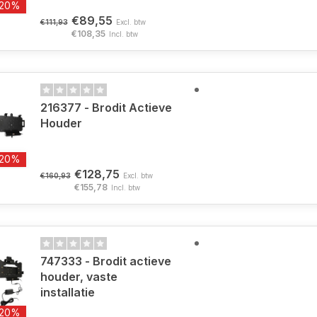
-20%
€89,55
€111,93
Excl. btw
€108,35
Incl. btw
216377 - Brodit Actieve
Houder
-20%
€128,75
€160,93
Excl. btw
€155,78
Incl. btw
747333 - Brodit actieve
houder, vaste
installatie
-20%