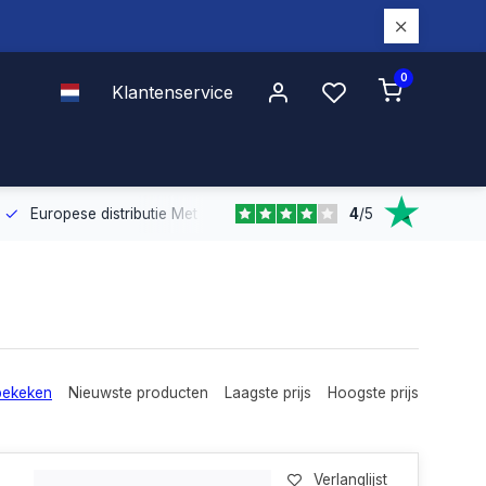
0
Klantenservice
4
/
5
Europese distributie
Met onze Europese dekking leveren wij snel e
bekeken
Nieuwste producten
Laagste prijs
Hoogste prijs
Verlanglijst