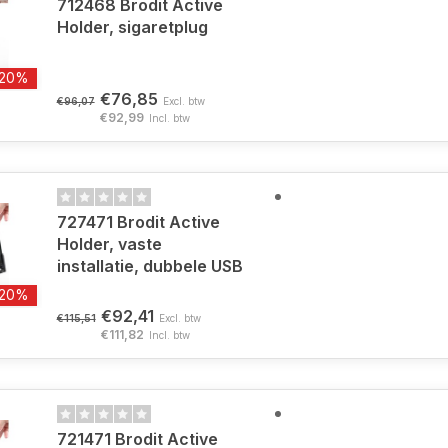
712468 Brodit Active
Holder, sigaretplug
-20%
€76,85
€96,07
Excl. btw
€92,99
Incl. btw
727471 Brodit Active
Holder, vaste
installatie, dubbele USB
-20%
€92,41
€115,51
Excl. btw
€111,82
Incl. btw
721471 Brodit Active