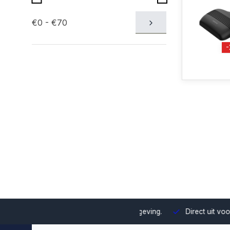
€0 - €70
uze en integratie binnen jouw omgeving.
Direct uit voorraad le