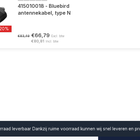
415010018 - Bluebird
antennekabel, type N
-20%
€66,79
€83,49
Excl. btw
€80,81
Incl. btw
verbaar
Dankzij ruime voorraad kunnen wij snel leveren en projecten z