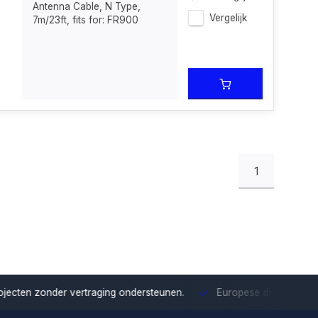
Antenna Cable, N Type,
Vergelijk
7m/23ft, fits for: FR900
1
onder vertraging ondersteunen.
Europese distributie
Met onze Eu