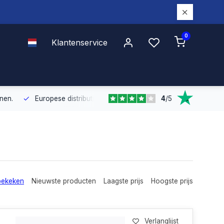
0
Klantenservice
4
/
5
Europese distributie
Met onze Europese dekking leveren wij snel e
bekeken
Nieuwste producten
Laagste prijs
Hoogste prijs
Verlanglijst