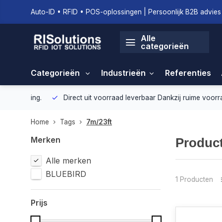
Auto-ID • RFID • POS-oplossingen | Persoonlijk B2B advies 
Alle
categorieën
Categorieën
Industrieën
Referenties
geving.
Direct uit voorraad leverbaar
Dankzij ruime voorraad ku
Home
Tags
7m/23ft
Merken
Product
Alle merken
BLUEBIRD
1 Producten
Prijs