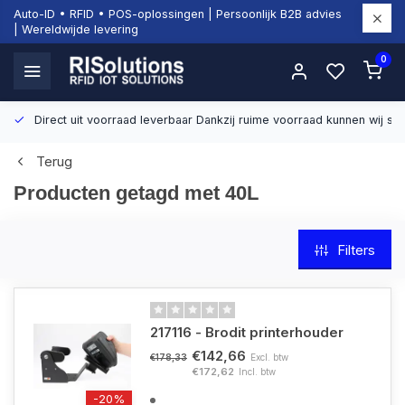
Auto-ID • RFID • POS-oplossingen | Persoonlijk B2B advies
| Wereldwijde levering
0
Direct uit voorraad leverbaar
Dankzij ruime voorraad kunnen wij sn
Terug
Producten getagd met 40L
Filters
217116 - Brodit printerhouder
€142,66
Excl. btw
€178,33
€172,62
Incl. btw
-20%