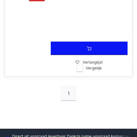
Verlanglijst
Vergelijk
1
Direct uit voorraad leverbaar
Dankzij ruime voorraad kunnen wij sn