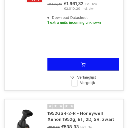
€1.661,32
Excl. btw
€2.537,76
€2.010,20
Incl. btw
Download Datasheet
1 extra units incoming unknown
Verlanglijst
Vergelijk
1952GSR-2-R - Honeywell
Xenon 1952g, BT, 2D, SR, zwart
€538,93
Excl. btw
€856,99