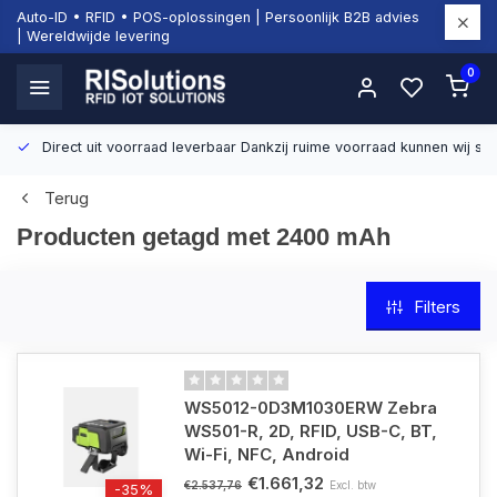
Auto-ID • RFID • POS-oplossingen | Persoonlijk B2B advies
| Wereldwijde levering
0
Direct uit voorraad leverbaar
Dankzij ruime voorraad kunnen wij sn
Terug
Producten getagd met 2400 mAh
Filters
WS5012-0D3M1030ERW Zebra
WS501-R, 2D, RFID, USB-C, BT,
Wi-Fi, NFC, Android
€1.661,32
Excl. btw
€2.537,76
-35%