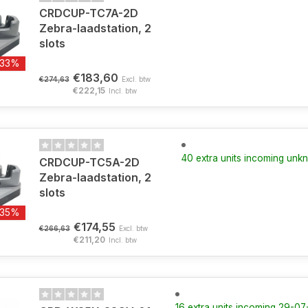
CRDCUP-TC7A-2D
Zebra-laadstation, 2
slots
-33%
€183,60
€274,63
Excl. btw
€222,15
Incl. btw
40 extra units incoming un
CRDCUP-TC5A-2D
Zebra-laadstation, 2
slots
-35%
€174,55
€266,63
Excl. btw
€211,20
Incl. btw
16 extra units incoming 29-0