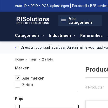
Auto-ID • RFID • POS-oplossingen | Persoonlijk B2B advies 
Alle
categorieën
Categorieën
Industrieën
Referenties
geving.
Direct uit voorraad leverbaar
Dankzij ruime voorraad ku
Home
Tags
2 slots
Merken
Product
Alle merken
Zebra
4 Producten
Prijs