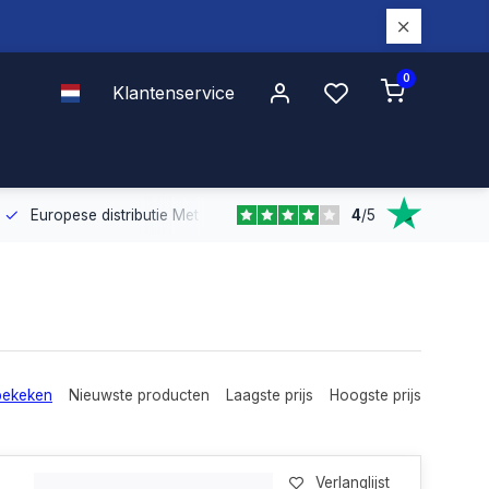
0
Klantenservice
4
/
5
Europese distributie
Met onze Europese dekking leveren wij snel e
bekeken
Nieuwste producten
Laagste prijs
Hoogste prijs
Verlanglijst