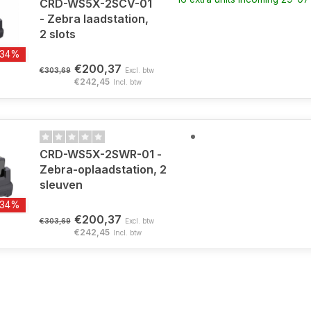
CRD-WS5X-2SCV-01
- Zebra laadstation,
2 slots
-34%
€200,37
€303,69
Excl. btw
€242,45
Incl. btw
CRD-WS5X-2SWR-01 -
Zebra-oplaadstation, 2
sleuven
-34%
€200,37
€303,69
Excl. btw
€242,45
Incl. btw