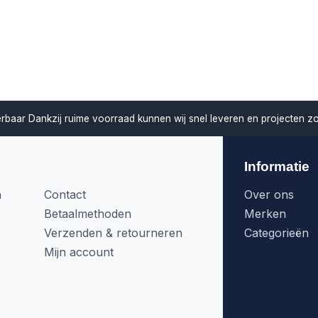
verbaar
Dankzij ruime voorraad kunnen wij snel leveren en projecten z
Informatie
n
Contact
Over ons
Betaalmethoden
Merken
Verzenden & retourneren
Categorieën
Mijn account