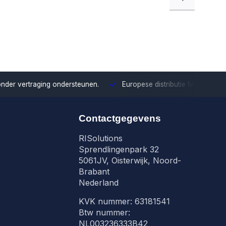
onder vertraging ondersteunen.
Europese distributie
Met onze Eu
Contactgegevens
RISolutions
Sprendlingenpark 32
5061JV, Oisterwijk, Noord-
Brabant
Nederland
KVK nummer: 63181541
Btw nummer:
NL003236333B42