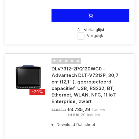
Verlanglijst
Vergelijk
DLV7312-2PQ120WC0 -
Advantech DLT-V7312P, 30,7
cm (12,1''), geprojecteerd
capacitief, USB, RS232, BT,
-20%
Ethernet, WLAN, NFC, 11 IoT
Enterprise, zwart
€3.735,29
Excl. btw
€4.669,11
€4.519,70
Incl. btw
Download Datasheet