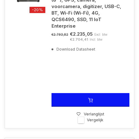
voorcamera, digitizer, USB-C,
-20%
BT, Wi-Fi (Wi-Fi), 4G,
QCS6490, SSD, 11 IoT
Enterprise
€2.235,05
Excl. btw
€2.793,82
€2.704,41
Incl. btw
Download Datasheet
Verlanglijst
Vergelijk