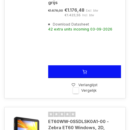
grijs
€1.176,48
Excl. btw
€1.676,00
€1.423,55
Incl. btw
Download Datasheet
42 extra units incoming 03-09-2026
Verlanglijst
Vergelijk
ET60WW-0S5DLSK0A1-00 -
Zebra ET60 Windows, 2D,