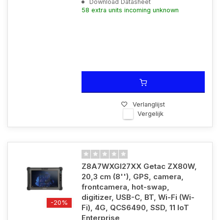
Download Datasheet
58 extra units incoming unknown
Verlanglijst
Vergelijk
Z8A7WXGI27XX Getac ZX80W,
20,3 cm (8''), GPS, camera,
frontcamera, hot-swap,
digitizer, USB-C, BT, Wi-Fi (Wi-
-20%
Fi), 4G, QCS6490, SSD, 11 IoT
Enterprise