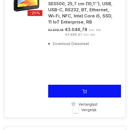
SE5500, 25,7 cm (10,1''), USB,
USB-C, RS232, BT, Ethernet,
-20%
Wi-Fi, NFC, Intel Core i5, SSD,
11 IoT Enterprise, RB
€3.046,78
Excl. btw
€3.808,48
€3.686,61
Incl. btw
Download Datasheet
Verlanglijst
Vergelijk