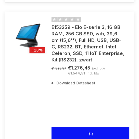
E153259 - Elo E-serie 3, 16 GB
RAM, 256 GB SSD, wifi, 39,6
cm (15,6''), Full HD, USB, USB-
C, RS232, BT, Ethernet, Intel
-20%
Celeron, SSD, 11 IoT Enterprise,
Kit (RS232), zwart
€1.276,45
Excl. btw
€1.595,57
€1.544,51
Incl. btw
Download Datasheet