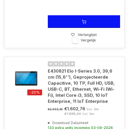
Verlanglijst
Vergelijk
E430821 Elo I-Series 3.0, 39,6
cm (15,6''), Geprojecteerde
Capacitive, 10 TP, Full HD, USB,
USB-C, BT, Ethernet, Wi-Fi (Wi-
-20%
Fi), Intel Core i3, SSD, 10 IoT
Enterprise, 11 IoT Enterprise
€1.602,76
Excl. btw
€2.003,45
€1.939,34
Incl. btw
Download Datasheet
133 extra units incoming 03-09-2026