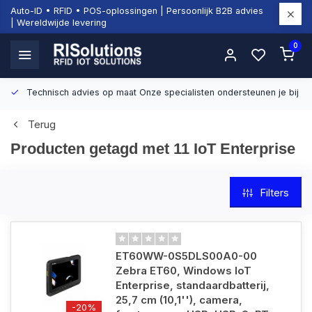
Auto-ID • RFID • POS-oplossingen | Persoonlijk B2B advies
| Wereldwijde levering
0
Technisch advies op maat
Onze specialisten ondersteunen je bij d
Terug
Producten getagd met 11 IoT Enterprise
Filters
ET60WW-0S5DLS00A0-00
Zebra ET60, Windows IoT
Enterprise, standaardbatterij,
25,7 cm (10,1''), camera,
-20%