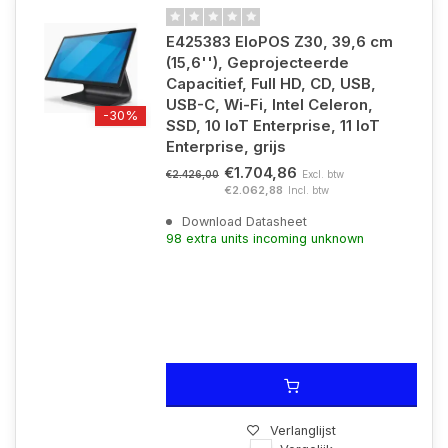
E425383 EloPOS Z30, 39,6 cm
(15,6''), Geprojecteerde
Capacitief, Full HD, CD, USB,
USB-C, Wi-Fi, Intel Celeron,
-30%
SSD, 10 IoT Enterprise, 11 IoT
Enterprise, grijs
€1.704,86
Excl. btw
€2.426,00
€2.062,88
Incl. btw
Download Datasheet
98 extra units incoming unknown
Verlanglijst