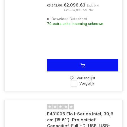
€2.096,63
Excl. btw
€3.342,00
€2.536,92
Incl. btw
Download Datasheet
70 extra units incoming unknown
Verlanglijst
Vergelijk
E431006 Elo I-Series Intel, 39,6
cm (15,6''), Projectitief
Capacitief, Full HD, USB, USB-