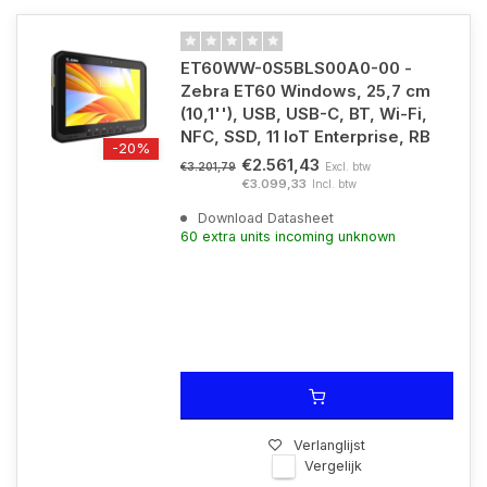
ET60WW-0S5BLS00A0-00 -
Zebra ET60 Windows, 25,7 cm
(10,1''), USB, USB-C, BT, Wi-Fi,
NFC, SSD, 11 IoT Enterprise, RB
-20%
€2.561,43
Excl. btw
€3.201,79
€3.099,33
Incl. btw
Download Datasheet
60 extra units incoming unknown
Verlanglijst
Vergelijk