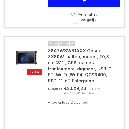
Verlanglijst
Vergelijk
Z8A7WXWB1AXX Getac
ZX80W, batterijhouder, 20,3
cm (8''), GPS, camera,
frontcamera, digitizer, USB-C,
-20%
BT, Wi-Fi (Wi-Fi), QCS6490,
SSD, 11 IoT Enterprise
€2.029,26
Excl. btw
€2.536,58
€2.455,41
Incl. btw
Download Datasheet