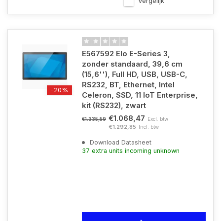
Vergelijk
E567592 Elo E-Series 3,
zonder standaard, 39,6 cm
(15,6''), Full HD, USB, USB-C,
RS232, BT, Ethernet, Intel
-20%
Celeron, SSD, 11 IoT Enterprise,
kit (RS232), zwart
€1.068,47
Excl. btw
€1.335,59
€1.292,85
Incl. btw
Download Datasheet
37 extra units incoming unknown