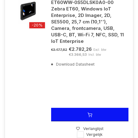
ET60WW-0S5DLSK0A0-00
Zebra ET60, Windows IoT
Enterprise, 2D Imager, 2D,
SE5500, 25,7 cm (10,1''),
-20%
Camera, frontcamera, USB,
USB-C, BT, Wi-Fi 7, NFC, SSD, 11
IoT Enterprise
€2.782,26
Excl. btw
€3.477,82
€3.366,53
Incl. btw
Download Datasheet
Verlanglijst
Vergelijk