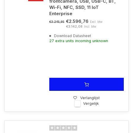
frontcamera, USB, USB-C, BT,
Wi-Fi, NFC, SSD, 11 IoT
Enterprise
€2.596,76
Excl. btw
€3.245,95
€3.142,08
Incl. btw
Download Datasheet
27 extra units incoming unknown
Verlanglijst
Vergelijk