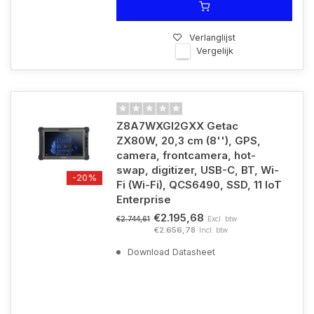
Verlanglijst
Vergelijk
Z8A7WXGI2GXX Getac
ZX80W, 20,3 cm (8''), GPS,
camera, frontcamera, hot-
swap, digitizer, USB-C, BT, Wi-
-20%
Fi (Wi-Fi), QCS6490, SSD, 11 IoT
Enterprise
€2.195,68
Excl. btw
€2.744,61
€2.656,78
Incl. btw
Download Datasheet