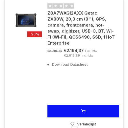
Z8A7WXGI2AXX Getac
ZX80W, 20,3 cm (8''), GPS,
camera, frontcamera, hot-
swap, digitizer, USB-C, BT, Wi-
-20%
Fi (Wi-Fi), QCS6490, SSD, 11 IoT
Enterprise
€2.164,37
Excl. btw
€2.705,46
€2.618,89
Incl. btw
Download Datasheet
Verlanglijst