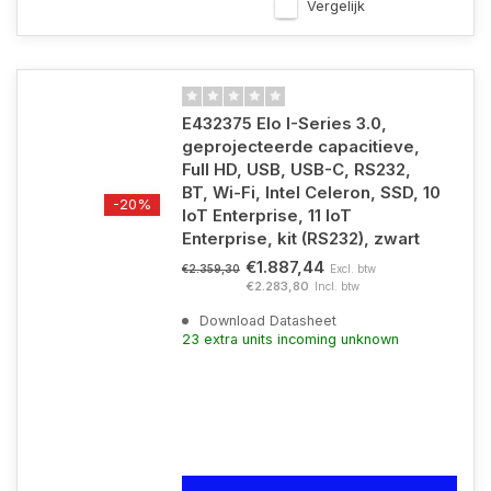
Vergelijk
E432375 Elo I-Series 3.0,
geprojecteerde capacitieve,
Full HD, USB, USB-C, RS232,
BT, Wi-Fi, Intel Celeron, SSD, 10
-20%
IoT Enterprise, 11 IoT
Enterprise, kit (RS232), zwart
€1.887,44
Excl. btw
€2.359,30
€2.283,80
Incl. btw
Download Datasheet
23 extra units incoming unknown