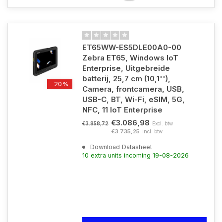
ET65WW-ES5DLE00A0-00
Zebra ET65, Windows IoT
Enterprise, Uitgebreide
batterij, 25,7 cm (10,1''),
-20%
Camera, frontcamera, USB,
USB-C, BT, Wi-Fi, eSIM, 5G,
NFC, 11 IoT Enterprise
€3.086,98
Excl. btw
€3.858,72
€3.735,25
Incl. btw
Download Datasheet
10 extra units incoming 19-08-2026