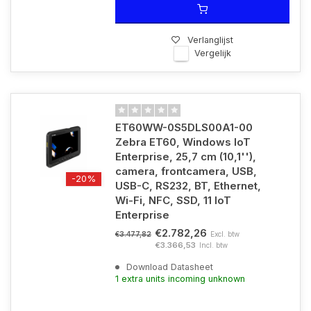
Verlanglijst
Vergelijk
ET60WW-0S5DLS00A1-00
Zebra ET60, Windows IoT
Enterprise, 25,7 cm (10,1''),
camera, frontcamera, USB,
-20%
USB-C, RS232, BT, Ethernet,
Wi-Fi, NFC, SSD, 11 IoT
Enterprise
€2.782,26
Excl. btw
€3.477,82
€3.366,53
Incl. btw
Download Datasheet
1 extra units incoming unknown