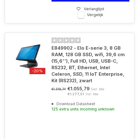
Verlanglijst
Vergelijk
E849902 - Elo E-serie 3, 8 GB
RAM, 128 GB SSD, wifi, 39,6 cm
(15,6''), Full HD, USB, USB-C,
RS232, BT, Ethernet, Intel
-20%
Celeron, SSD, 11 IoT Enterprise,
Kit (RS232), zwart
€1.055,79
Excl. btw
€1.319,74
€1.277,51
Incl. btw
Download Datasheet
125 extra units incoming unknown