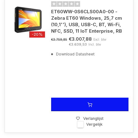
ET60WW-0S6CLS00A0-00 -
Zebra ET60 Windows, 25,7 cm
(10,1''), USB, USB-C, BT, Wi-Fi,
NFC, SSD, 11 IoT Enterprise, RB
-20%
€3.007,88
Excl. btw
€3.759,85
€3.639,53
Incl. btw
Download Datasheet
Verlanglijst
Vergelijk