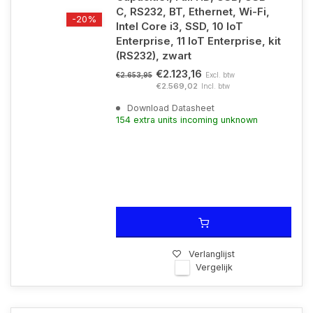
C, RS232, BT, Ethernet, Wi-Fi,
-20%
Intel Core i3, SSD, 10 IoT
Enterprise, 11 IoT Enterprise, kit
(RS232), zwart
€2.123,16
Excl. btw
€2.653,95
€2.569,02
Incl. btw
Download Datasheet
154 extra units incoming unknown
Verlanglijst
Vergelijk