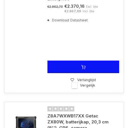
€2.370,16
Excl. btw
€2.962,70
€2.867,89
Incl. btw
Download Datasheet
Verlanglijst
Vergelijk
Z8A7WXWB17XX Getac
ZX80W, batterijkap, 20,3 cm
(8''), GPS, camera,