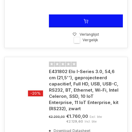
Verlanglijst
Vergelijk
E431802 Elo I-Series 3.0, 54,6
cm (21,5''), geprojecteerd
capacitief, Full HD, USB, USB-C,
RS232, BT, Ethernet, Wi-Fi, Intel
-20%
Celeron, SSD, 10 IoT
Enterprise, 11 IoT Enterprise, kit
(RS232), zwart
€1.760,00
Excl. btw
€2.200,00
€2.129,60
Incl. btw
Download Datasheet