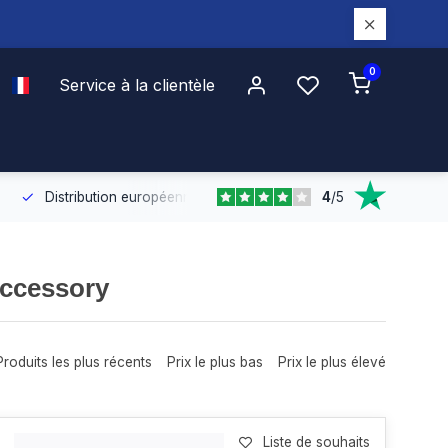
0
Service à la clientèle
4
/
5
.
Distribution européenne
Grâce à notre couverture européenne,
Accessory
Produits les plus récents
Prix le plus bas
Prix le plus élevé
Liste de souhaits