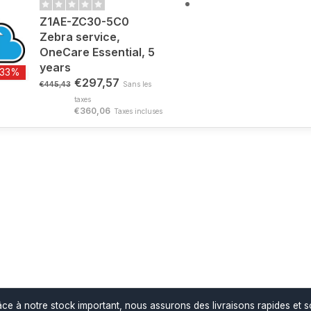
Z1AE-ZC30-5C0
Zebra service,
OneCare Essential, 5
years
-33%
€297,57
€445,43
Sans les
taxes
€360,06
Taxes incluses
ce à notre stock important, nous assurons des livraisons rapides et s