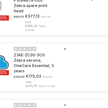
P1094879-020
Zebra spare print
head
€377,13
€564,13
Sans les
-33%
taxes
€456,33
Taxes
incluses
Z1AE-ZC30-3C0
Zebra service,
OneCare Essential, 3
years
-33%
€175,03
€262,00
Sans les
taxes
€211,79
Taxes incluses