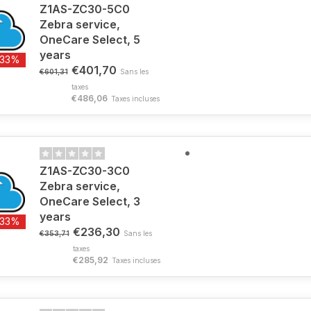
Z1AS-ZC30-5C0
Zebra service,
OneCare Select, 5
years
-33%
€401,70
€601,31
Sans les
taxes
€486,06
Taxes incluses
Z1AS-ZC30-3C0
Zebra service,
OneCare Select, 3
years
-33%
€236,30
€353,71
Sans les
taxes
€285,92
Taxes incluses