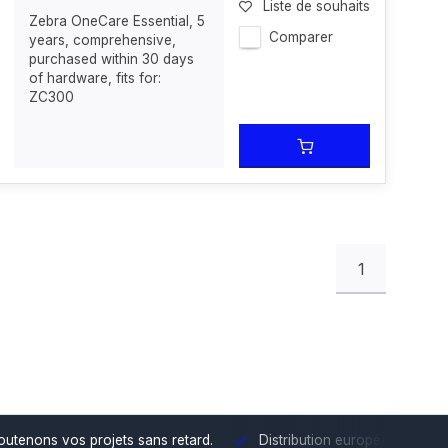
Liste de souhaits
Zebra OneCare Essential, 5
Comparer
years, comprehensive,
purchased within 30 days
of hardware, fits for:
ZC300
1
outenons vos projets sans retard.
Distribution européenne
Grâc