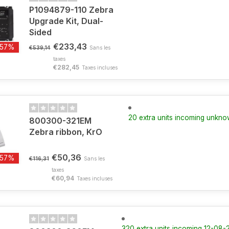
P1094879-110 Zebra
Upgrade Kit, Dual-
Sided
€233,43
-57%
€539,14
Sans les
taxes
€282,45
Taxes incluses
20 extra units incoming unkn
800300-321EM
Zebra ribbon, KrO
€50,36
-57%
€116,31
Sans les
taxes
€60,94
Taxes incluses
320 extra units incoming 12-08