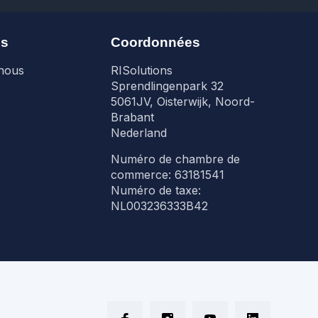
ns
Coordonnées
nous
RISolutions
Sprendlingenpark 32
5061JV, Oisterwijk, Noord-
Brabant
Nederland
Numéro de chambre de
commerce: 63181541
Numéro de taxe:
NL003236333B42