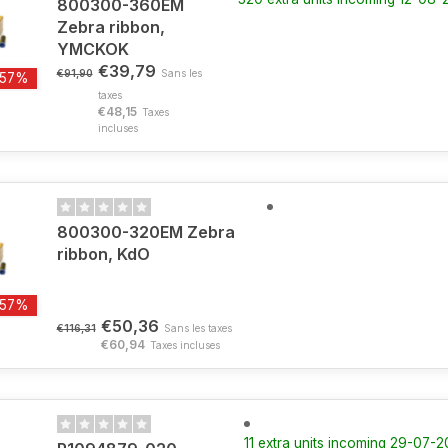
800300-360EM
Zebra ribbon,
YMCKOK
€39,79
€91,90
Sans les
-57%
taxes
€48,15
Taxes
incluses
800300-320EM Zebra
ribbon, KdO
-57%
€50,36
€116,31
Sans les taxes
€60,94
Taxes incluses
11 extra units incoming 29-07-