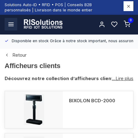
Solutions Auto-ID • RFID • POS | Conseils B2B
personnalisés | Livraison dans le monde entier
0
Disponible en stock
Grâce à notre stock important, nous assurons d
Retour
Afficheurs clients
Découvrez notre collection d’afficheurs clients
...Lire plus
Bienvenue dans la catégorie des afficheurs clients de
RISolutions. Ici, vous trouverez des afficheurs de haute
BIXOLON BCD-2000
qualité de marques telles que Bixolon, Diebold Nixdorf et
Epson. Nos afficheurs clients sont conçus pour améliorer
l’interaction avec les clients et garantir une efficacité
optimale dans divers environnements de vente au détail et
d’hôtellerie.