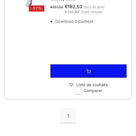
€182,53
Sans les taxes
€427,32
-57%
€220,86
Taxes incluses
Download Datasheet
Liste de souhaits
Comparer
1