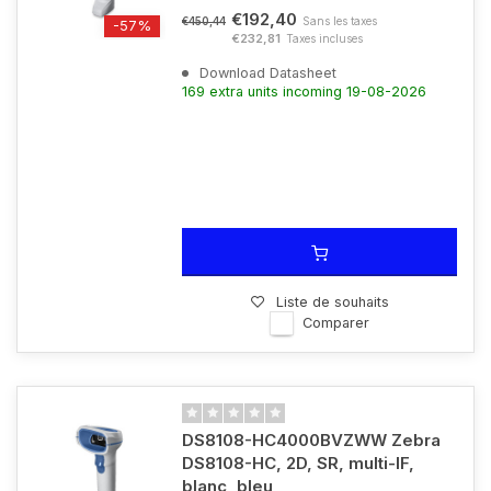
€192,40
Sans les taxes
€450,44
-57%
€232,81
Taxes incluses
Download Datasheet
169 extra units incoming 19-08-2026
Liste de souhaits
Comparer
DS8108-HC4000BVZWW Zebra
DS8108-HC, 2D, SR, multi-IF,
blanc, bleu