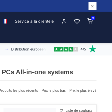
0
Service à la clientèle
4
/
5
.
Distribution européenne
Grâce à notre couverture européenne,
 PCs All-in-one systems
Produits les plus récents
Prix le plus bas
Prix le plus élevé
Liste de souhaits