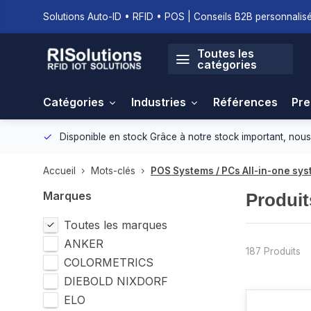
Solutions Auto-ID • RFID • POS | Conseils B2B personnalisé
Toutes les
catégories
Catégories
Industries
Références
Pre
nement.
Disponible en stock
Grâce à notre stock important, nous
Accueil
Mots-clés
POS Systems / PCs All-in-one sy
Marques
Produit
Toutes les marques
ANKER
187 Produits
COLORMETRICS
DIEBOLD NIXDORF
ELO