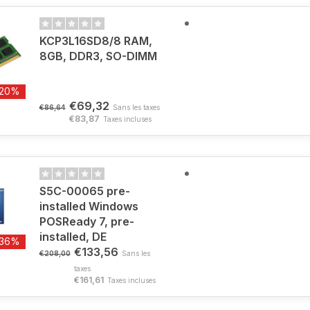
KCP3L16SD8/8 RAM,
8GB, DDR3, SO-DIMM
-20%
€69,32
€86,64
Sans les taxes
€83,87
Taxes incluses
S5C-00065 pre-
installed Windows
POSReady 7, pre-
installed, DE
-36%
€133,56
€208,00
Sans les
taxes
€161,61
Taxes incluses