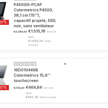
P4500i5-PCAP
Colormetrics P4500,
38,1 cm (15''),
capacitif projeté, SSD,
-37%
noir, sans ventilateur
€1.515,16
€2.399,00
Sans les
taxes
€1.833,34
Taxes
incluses
16D010446B
Colormetrics 15,6''
touchscreen
€464,84
-37%
€736,00
Sans les
taxes
€562,46
Taxes incluses