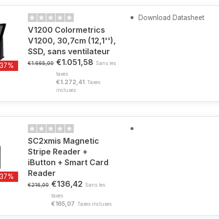
Download Datasheet
V1200 Colormetrics
V1200, 30,7cm (12,1''),
SSD, sans ventilateur
€1.051,58
€1.665,00
Sans les
-37%
taxes
€1.272,41
Taxes
incluses
SC2xmis Magnetic
Stripe Reader +
iButton + Smart Card
Reader
-37%
€136,42
€216,00
Sans les
taxes
€165,07
Taxes incluses