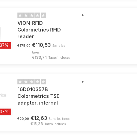
VION-RFID
Colormetrics RFID
reader
€110,53
-37%
€175,00
Sans les
taxes
€133,74
Taxes incluses
16D010357B
Colormetrics TSE
adaptor, internal
-37%
€12,63
€20,00
Sans les taxes
€15,28
Taxes incluses