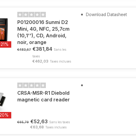
Download Datasheet
P01200016 Sunmi D2
Mini, 4G, NFC, 25,7cm
(10,1''), CD, Android,
noir, orange
-21%
€381,84
€483,67
Sans les
taxes
€462,03
Taxes incluses
CRSA-MSR-R1 Diebold
magnetic card reader
-20%
€52,63
€65,79
Sans les taxes
€63,68
Taxes incluses