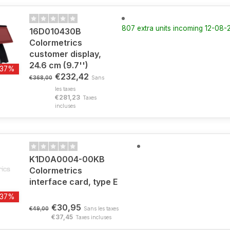
807 extra units incoming 12-08
16D010430B
Colormetrics
customer display,
24.6 cm (9.7'')
-37%
€232,42
€368,00
Sans
les taxes
€281,23
Taxes
incluses
K1D0A0004-00KB
Colormetrics
interface card, type E
-37%
€30,95
€49,00
Sans les taxes
€37,45
Taxes incluses