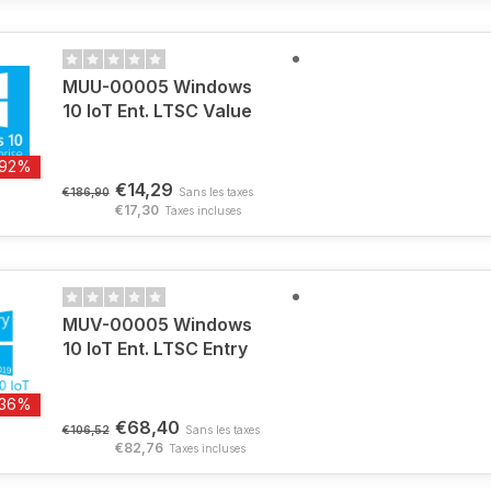
MUU-00005 Windows
10 IoT Ent. LTSC Value
-92%
€14,29
€186,90
Sans les taxes
€17,30
Taxes incluses
MUV-00005 Windows
10 IoT Ent. LTSC Entry
-36%
€68,40
€106,52
Sans les taxes
€82,76
Taxes incluses