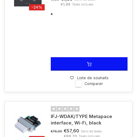
€1,68
Taxes incluses
-24%
Liste de souhaits
Comparer
IFJ-WDAK/TYPE Metapace
interface, Wi-Fi, black
€57,60
Sans les taxes
€76,00
€69,70
Taxes incluses