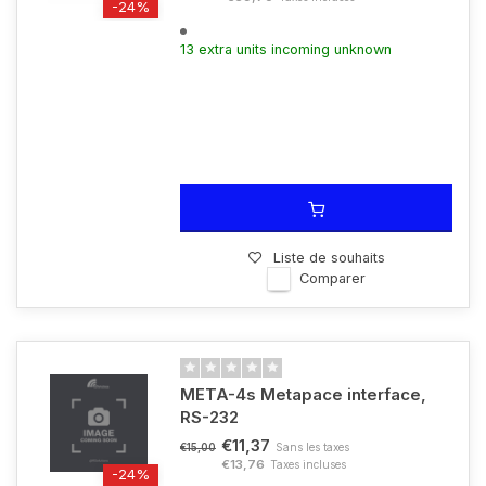
-24%
13 extra units incoming unknown
Liste de souhaits
Comparer
META-4s Metapace interface,
RS-232
€11,37
Sans les taxes
€15,00
€13,76
Taxes incluses
-24%