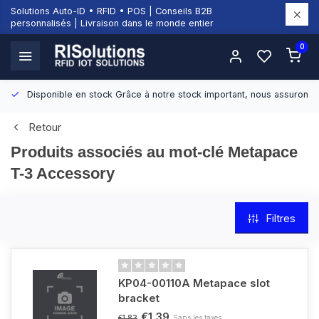
Solutions Auto-ID • RFID • POS | Conseils B2B
personnalisés | Livraison dans le monde entier
0
Disponible en stock
Grâce à notre stock important, nous assurons d
Retour
Produits associés au mot-clé Metapace
T-3 Accessory
Filtres
KP04-00110A Metapace slot
bracket
€1,39
Sans les taxes
€1,83