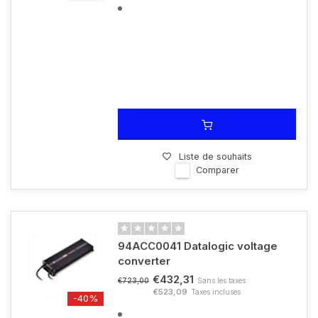
Liste de souhaits
Comparer
94ACC0041 Datalogic voltage
converter
€432,31
Sans les taxes
€723,00
€523,09
Taxes incluses
-40%