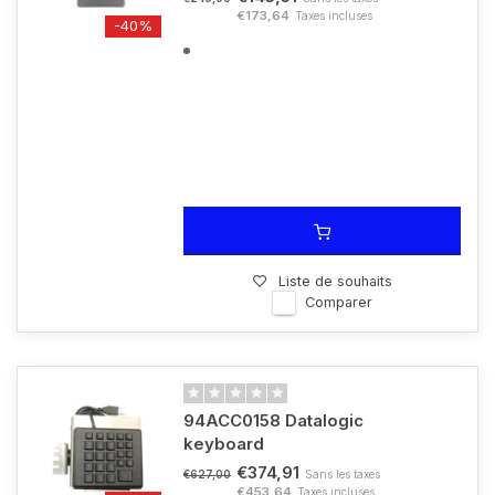
€173,64
Taxes incluses
-40%
Liste de souhaits
Comparer
94ACC0158 Datalogic
keyboard
€374,91
Sans les taxes
€627,00
€453,64
Taxes incluses