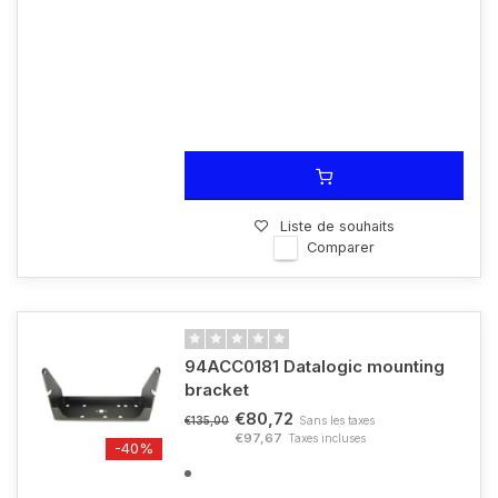
Liste de souhaits
Comparer
94ACC0181 Datalogic mounting
bracket
€80,72
Sans les taxes
€135,00
€97,67
Taxes incluses
-40%