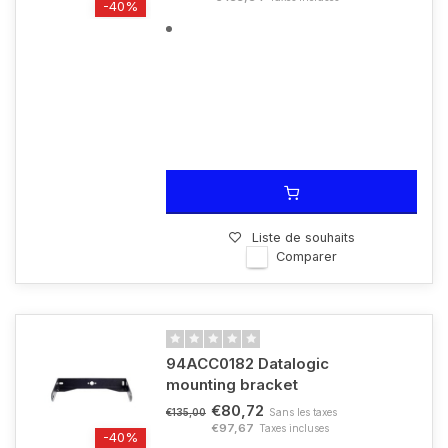
-40%
Liste de souhaits
Comparer
94ACC0182 Datalogic
mounting bracket
€80,72
Sans les taxes
€135,00
€97,67
Taxes incluses
-40%