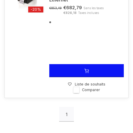
€682,79
Sans les taxes
€853,49
-20%
€826,18
Taxes incluses
Liste de souhaits
Comparer
1