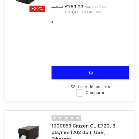
€753,23
Sans les taxes
€941,54
-20%
€911,41
Taxes incluses
Liste de souhaits
Comparer
1000853 Citizen CL-E720, 8
pts/mm (203 dpi), USB,
Ethernet