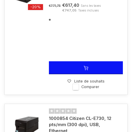
€617,40
Sans les taxes
€771,75
-20%
€747,05
Taxes incluses
Liste de souhaits
Comparer
1000854 Citizen CL-E730, 12
pts/mm (300 dpi), USB,
Ethernet