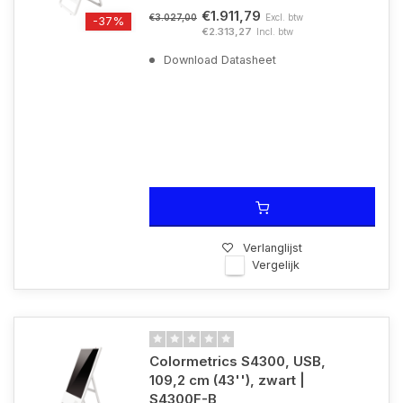
€1.911,79
Excl. btw
€3.027,00
-37%
€2.313,27
Incl. btw
Download Datasheet
Verlanglijst
Vergelijk
Colormetrics S4300, USB,
109,2 cm (43''), zwart |
S4300F-B