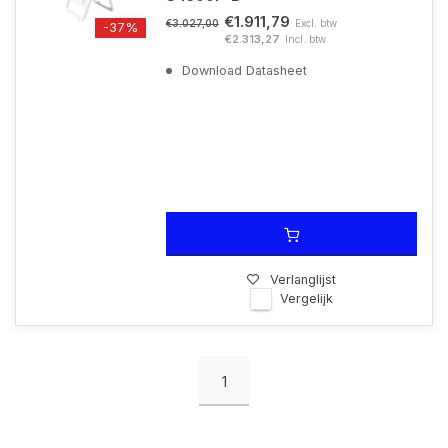
€1.911,79
Excl. btw
€3.027,00
-37%
€2.313,27
Incl. btw
Download Datasheet
Verlanglijst
Vergelijk
1