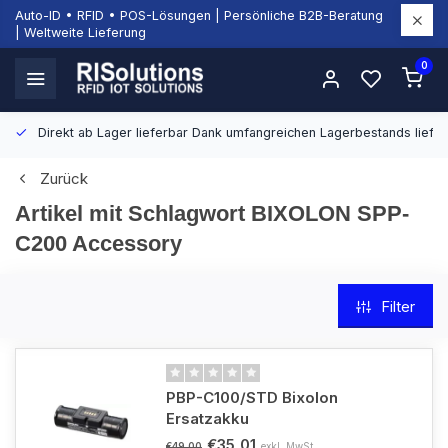
Auto-ID • RFID • POS-Lösungen | Persönliche B2B-Beratung
| Weltweite Lieferung
0
Direkt ab Lager lieferbar
Dank umfangreichen Lagerbestands liefern
Zurück
Artikel mit Schlagwort BIXOLON SPP-
C200 Accessory
Filter
PBP-C100/STD Bixolon
Ersatzakku
€35,01
exkl. MwSt.
€49,00