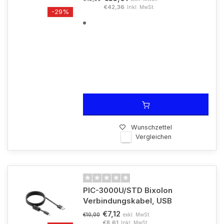
€42,36
Inkl. MwSt.
-29%
Wunschzettel
Vergleichen
PIC-3000U/STD Bixolon
Verbindungskabel, USB
€7,12
exkl. MwSt.
€10,00
€8,61
Inkl. MwSt.