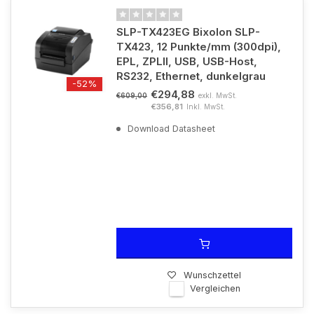
SLP-TX423EG Bixolon SLP-
TX423, 12 Punkte/mm (300dpi),
EPL, ZPLII, USB, USB-Host,
RS232, Ethernet, dunkelgrau
-52%
€294,88
exkl. MwSt.
€609,00
€356,81
Inkl. MwSt.
Download Datasheet
Wunschzettel
Vergleichen