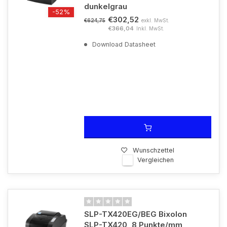
dunkelgrau
-52%
€302,52
exkl. MwSt.
€624,75
€366,04
Inkl. MwSt.
Download Datasheet
Wunschzettel
Vergleichen
SLP-TX420EG/BEG Bixolon
SLP-TX420, 8 Punkte/mm