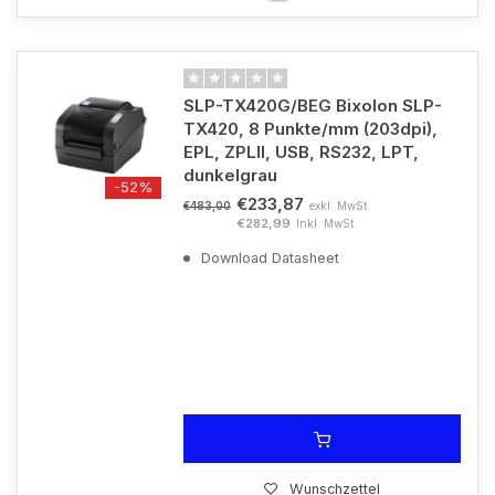
SLP-TX420G/BEG Bixolon SLP-
TX420, 8 Punkte/mm (203dpi),
EPL, ZPLII, USB, RS232, LPT,
dunkelgrau
-52%
€233,87
exkl. MwSt.
€483,00
€282,99
Inkl. MwSt.
Download Datasheet
Wunschzettel