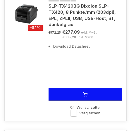
SLP-TX420BG Bixolon SLP-
TX420, 8 Punkte/mm (203dpi),
EPL, ZPLII, USB, USB-Host, BT,
dunkelgrau
-52%
€277,09
exkl. MwSt.
€572,25
€335,28
Inkl. MwSt.
Download Datasheet
Wunschzettel
Vergleichen