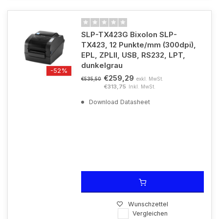
SLP-TX423G Bixolon SLP-
TX423, 12 Punkte/mm (300dpi),
EPL, ZPLII, USB, RS232, LPT,
dunkelgrau
-52%
€259,29
exkl. MwSt.
€535,50
€313,75
Inkl. MwSt.
Download Datasheet
Wunschzettel
Vergleichen