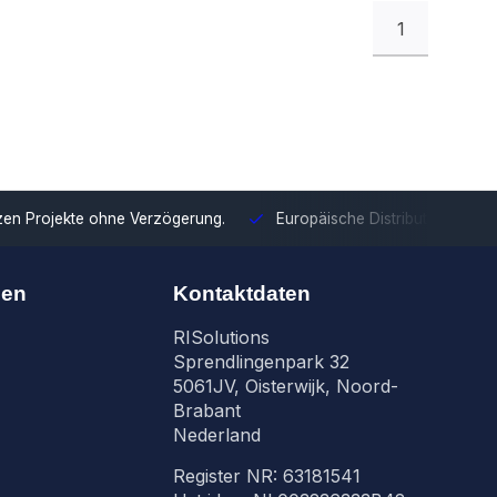
1
tzen Projekte ohne Verzögerung.
Europäische Distribution
Mit u
nen
Kontaktdaten
RISolutions
Sprendlingenpark 32
5061JV, Oisterwijk, Noord-
Brabant
Nederland
Register NR: 63181541