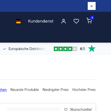
0
Kundendienst
4
/
5
Europäische Distribution
Mit unserer europaweiten Abdeckung bel
ehen
Neueste Produkte
Niedrigster Preis
Höchster Preis
Wunschzettel