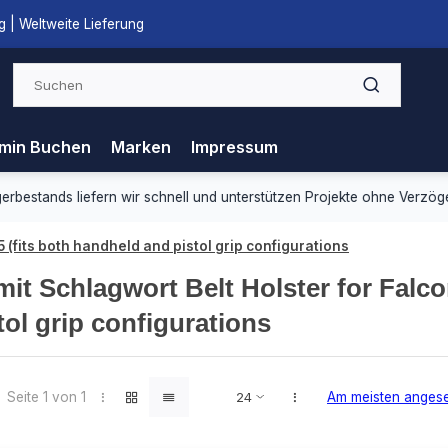
 | Weltweite Lieferung
min Buchen
Marken
Impressum
ds liefern wir schnell und unterstützen Projekte ohne Verzögerung.
5 (fits both handheld and pistol grip configurations
 mit Schlagwort Belt Holster for Falc
tol grip configurations
Seite 1 von 1
Am meisten anges