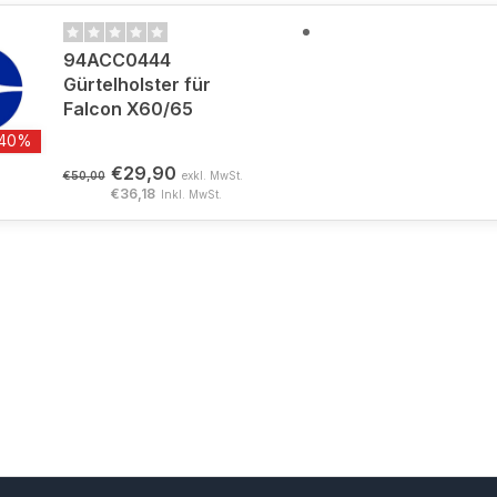
94ACC0444
Gürtelholster für
Falcon X60/65
-40%
€29,90
€50,00
exkl. MwSt.
€36,18
Inkl. MwSt.