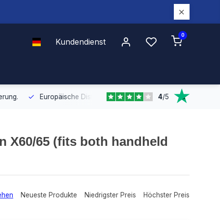
0
Kundendienst
4
/
5
Europäische Distribution
Mit unserer europaweiten Abdeckung bel
on X60/65 (fits both handheld
ehen
Neueste Produkte
Niedrigster Preis
Höchster Preis