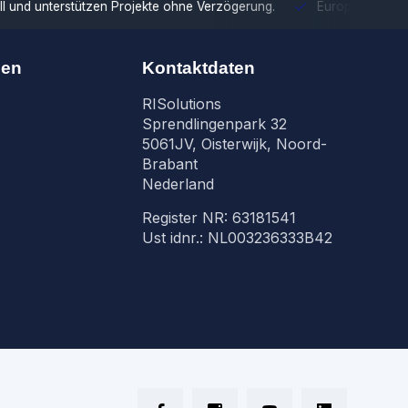
tzen Projekte ohne Verzögerung.
Europäische Distribution
Mit u
nen
Kontaktdaten
RISolutions
Sprendlingenpark 32
5061JV, Oisterwijk, Noord-
Brabant
Nederland
Register NR: 63181541
Ust idnr.: NL003236333B42