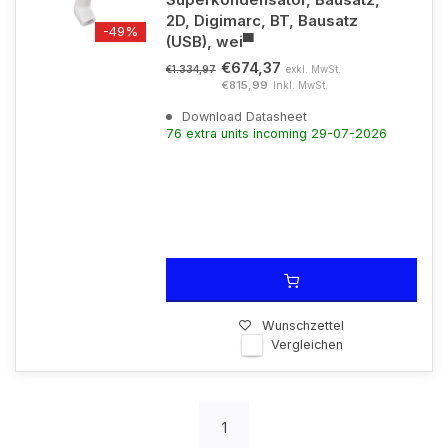
2D, Digimarc, BT, Bausatz
-49%
(USB), wei▀
€674,37
exkl. MwSt.
€1.334,97
€815,99
Inkl. MwSt.
Download Datasheet
76 extra units incoming 29-07-2026
Wunschzettel
Vergleichen
1