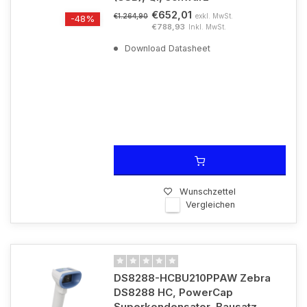
€652,01
exkl. MwSt.
€1.264,90
-48%
€788,93
Inkl. MwSt.
Download Datasheet
Wunschzettel
Vergleichen
DS8288-HCBU210PPAW Zebra
DS8288 HC, PowerCap
Superkondensator, Bausatz,