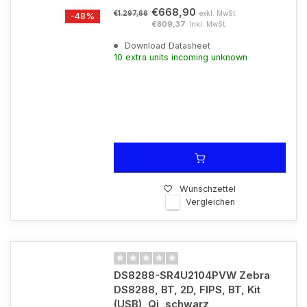
€668,90
exkl. MwSt.
€1.297,66
-48%
€809,37
Inkl. MwSt.
Download Datasheet
10 extra units incoming unknown
Wunschzettel
Vergleichen
DS8288-SR4U2104PVW Zebra
DS8288, BT, 2D, FIPS, BT, Kit
(USB), Qi, schwarz