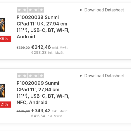
Download Datasheet
P10020038 Sunmi
CPad 11' UK, 27,94 cm
(11''), USB-C, BT, Wi-Fi,
Android
-39%
€242,46
€399,00
exkl. MwSt.
€293,38
Inkl. MwSt.
Download Datasheet
P10020099 Sunmi
CPad 11', 27,94 cm
(11''), USB-C, BT, Wi-Fi,
NFC, Android
-21%
€343,42
€435,00
exkl. MwSt.
€415,54
Inkl. MwSt.