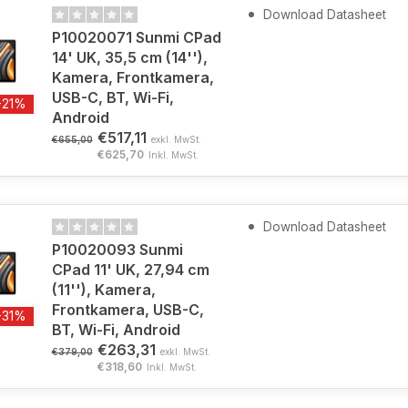
Download Datasheet
P10020071 Sunmi CPad
14' UK, 35,5 cm (14''),
Kamera, Frontkamera,
USB-C, BT, Wi-Fi,
-21%
Android
€517,11
€655,00
exkl. MwSt.
€625,70
Inkl. MwSt.
Download Datasheet
P10020093 Sunmi
CPad 11' UK, 27,94 cm
(11''), Kamera,
Frontkamera, USB-C,
-31%
BT, Wi-Fi, Android
€263,31
€379,00
exkl. MwSt.
€318,60
Inkl. MwSt.