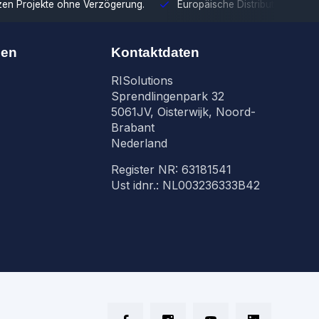
tzen Projekte ohne Verzögerung.
Europäische Distribution
Mit u
nen
Kontaktdaten
RISolutions
Sprendlingenpark 32
5061JV, Oisterwijk, Noord-
Brabant
Nederland
Register NR: 63181541
Ust idnr.: NL003236333B42