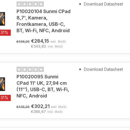
Download Datasheet
P10020104 Sunmi CPad
8,7', Kamera,
Frontkamera, USB-C,
BT, Wi-Fi, NFC, Android
-31%
€284,15
€409,00
exkl. MwSt.
€343,82
Inkl. MwSt.
Download Datasheet
P10020095 Sunmi
CPad 11' UK, 27,94 cm
(11''), USB-C, BT, Wi-Fi,
NFC, Android
-31%
€302,21
€435,00
exkl. MwSt.
€365,67
Inkl. MwSt.