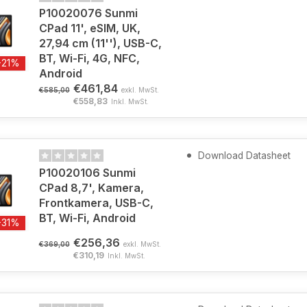
P10020076 Sunmi
CPad 11', eSIM, UK,
27,94 cm (11''), USB-C,
BT, Wi-Fi, 4G, NFC,
-21%
Android
€461,84
€585,00
exkl. MwSt.
€558,83
Inkl. MwSt.
Download Datasheet
P10020106 Sunmi
CPad 8,7', Kamera,
Frontkamera, USB-C,
BT, Wi-Fi, Android
-31%
€256,36
€369,00
exkl. MwSt.
€310,19
Inkl. MwSt.