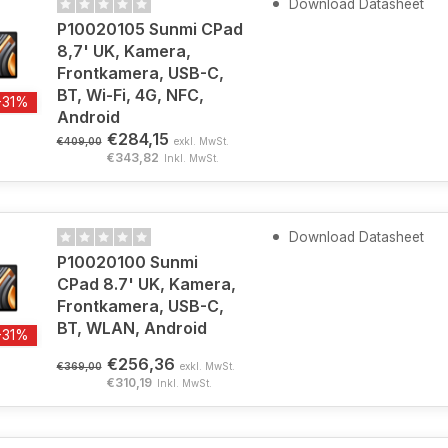
Download Datasheet
P10020105 Sunmi CPad
8,7' UK, Kamera,
Frontkamera, USB-C,
BT, Wi-Fi, 4G, NFC,
-31%
Android
€284,15
€409,00
exkl. MwSt.
€343,82
Inkl. MwSt.
Download Datasheet
P10020100 Sunmi
CPad 8.7' UK, Kamera,
Frontkamera, USB-C,
BT, WLAN, Android
-31%
€256,36
€369,00
exkl. MwSt.
€310,19
Inkl. MwSt.