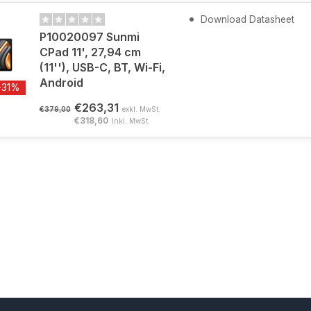
Download Datasheet
P10020097 Sunmi
CPad 11', 27,94 cm
(11''), USB-C, BT, Wi-Fi,
Android
-31%
€263,31
€379,00
exkl. MwSt.
€318,60
Inkl. MwSt.