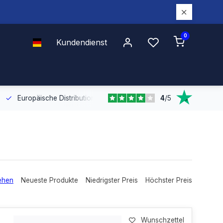
0
Kundendienst
4
/
5
Europäische Distribution
Mit unserer europaweiten Abdeckung bel
ehen
Neueste Produkte
Niedrigster Preis
Höchster Preis
Wunschzettel