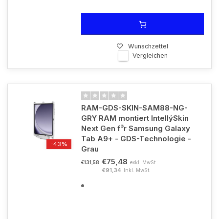
Wunschzettel
Vergleichen
RAM-GDS-SKIN-SAM88-NG-
GRY RAM montiert IntellýSkin
Next Gen f³r Samsung Galaxy
Tab A9+ - GDS-Technologie -
-43%
Grau
€75,48
exkl. MwSt.
€131,58
€91,34
Inkl. MwSt.