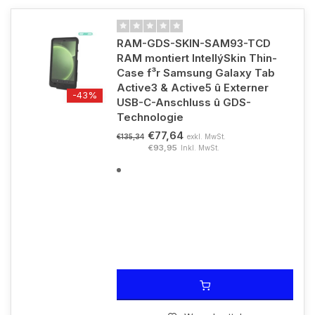
RAM-GDS-SKIN-SAM93-TCD
RAM montiert IntellýSkin Thin-
Case f³r Samsung Galaxy Tab
Active3 & Active5 û Externer
-43%
USB-C-Anschluss û GDS-
Technologie
€77,64
exkl. MwSt.
€135,34
€93,95
Inkl. MwSt.