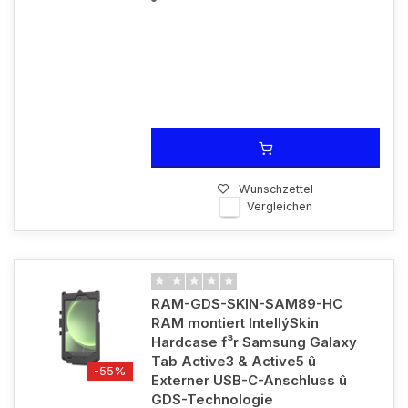
Wunschzettel
Vergleichen
RAM-GDS-SKIN-SAM89-HC
RAM montiert IntellýSkin
Hardcase f³r Samsung Galaxy
Tab Active3 & Active5 û
-55%
Externer USB-C-Anschluss û
GDS-Technologie