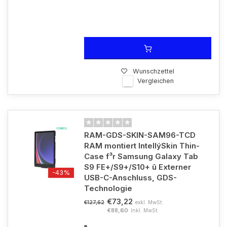
Wunschzettel
Vergleichen
RAM-GDS-SKIN-SAM96-TCD
RAM montiert IntellýSkin Thin-
Case f³r Samsung Galaxy Tab
S9 FE+/S9+/S10+ û Externer
-43%
USB-C-Anschluss, GDS-
Technologie
€73,22
exkl. MwSt.
€127,62
€88,60
Inkl. MwSt.