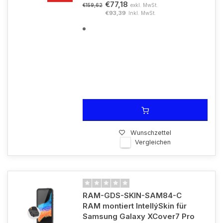
€77,18
exkl. MwSt.
€159,62
€93,39
Inkl. MwSt.
Wunschzettel
Vergleichen
RAM-GDS-SKIN-SAM84-C
RAM montiert IntellýSkin für
Samsung Galaxy XCover7 Pro