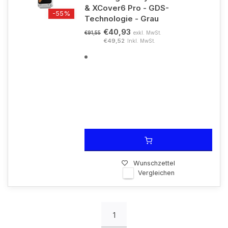
& XCover6 Pro - GDS-
-55%
Technologie - Grau
€40,93
exkl. MwSt.
€91,55
€49,52
Inkl. MwSt.
Wunschzettel
Vergleichen
1