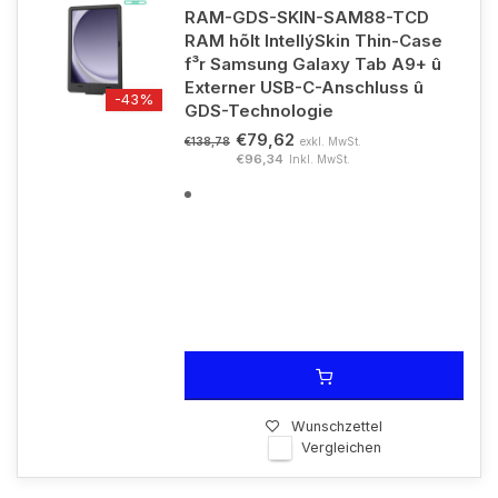
RAM-GDS-SKIN-SAM88-TCD
RAM hõlt IntellýSkin Thin-Case
f³r Samsung Galaxy Tab A9+ û
Externer USB-C-Anschluss û
-43%
GDS-Technologie
€79,62
exkl. MwSt.
€138,78
€96,34
Inkl. MwSt.
Wunschzettel
Vergleichen