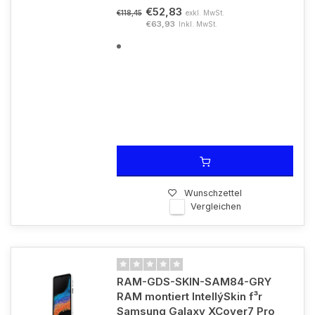
€52,83
exkl. MwSt.
€118,45
€63,93
Inkl. MwSt.
Wunschzettel
Vergleichen
RAM-GDS-SKIN-SAM84-GRY
RAM montiert IntellýSkin f³r
Samsung Galaxy XCover7 Pro