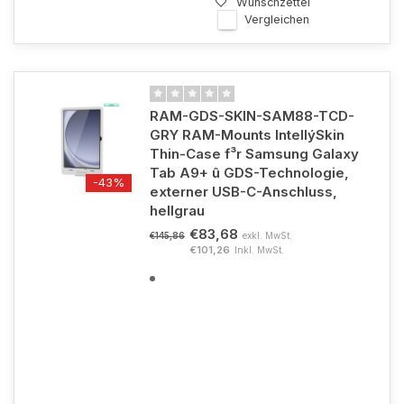
Wunschzettel
Vergleichen
RAM-GDS-SKIN-SAM88-TCD-
GRY RAM-Mounts IntellýSkin
Thin-Case f³r Samsung Galaxy
Tab A9+ û GDS-Technologie,
-43%
externer USB-C-Anschluss,
hellgrau
€83,68
exkl. MwSt.
€145,86
€101,26
Inkl. MwSt.