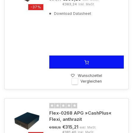
€363,24
Inkl. MwSt.
-37%
Download Datasheet
Wunschzettel
Vergleichen
Flex-0268 APG »CashPlus«
Flexi, anthrazit
€315,21
exkl. MwSt.
€498,16
€381,40
Inkl. MwSt.