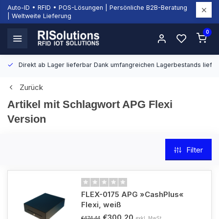
Auto-ID • RFID • POS-Lösungen | Persönliche B2B-Beratung
| Weltweite Lieferung
0
Direkt ab Lager lieferbar
Dank umfangreichen Lagerbestands liefern
Zurück
Artikel mit Schlagwort APG Flexi
Version
Filter
FLEX-0175 APG »CashPlus«
Flexi, weiß
€300,20
exkl. MwSt.
€474,44