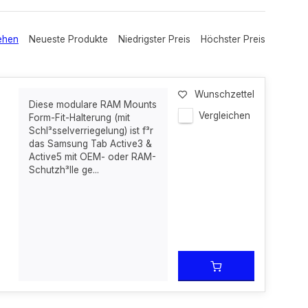
ehen
Neueste Produkte
Niedrigster Preis
Höchster Preis
Wunschzettel
Diese modulare RAM Mounts
Vergleichen
Form-Fit-Halterung (mit
Schl³sselverriegelung) ist f³r
das Samsung Tab Active3 &
Active5 mit OEM- oder RAM-
Schutzh³lle ge...