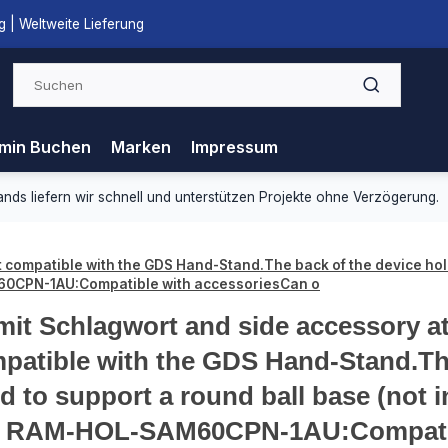
 | Weltweite Lieferung
min Buchen
Marken
Impressum
ds liefern wir schnell und unterstützen Projekte ohne Verzögerung.
compatible with the GDS Hand-Stand.The back of the device holde
60CPN-1AU:Compatible with accessoriesCan o
 mit Schlagwort and side accessory 
patible with the GDS Hand-Stand.The
d to support a round ball base (not
 RAM-HOL-SAM60CPN-1AU:Compatibl