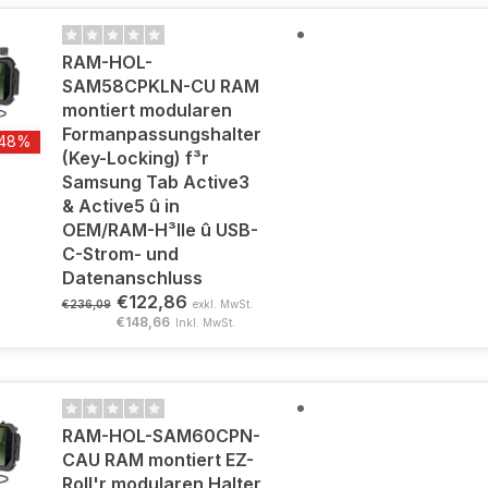
RAM-HOL-
SAM58CPKLN-CU RAM
montiert modularen
Formanpassungshalter
-48%
(Key-Locking) f³r
Samsung Tab Active3
& Active5 û in
OEM/RAM-H³lle û USB-
C-Strom- und
Datenanschluss
€122,86
€236,09
exkl. MwSt.
€148,66
Inkl. MwSt.
RAM-HOL-SAM60CPN-
CAU RAM montiert EZ-
Roll'r modularen Halter