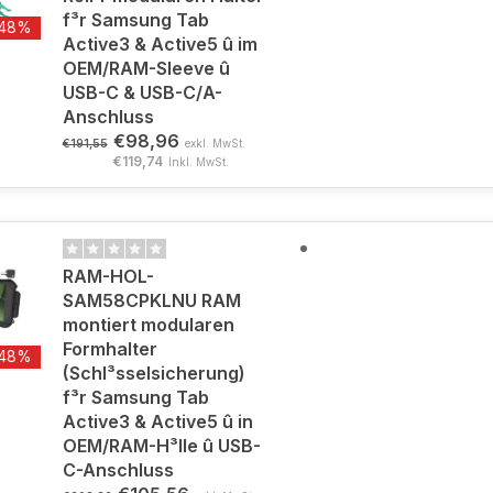
f³r Samsung Tab
-48%
Active3 & Active5 û im
OEM/RAM-Sleeve û
USB-C & USB-C/A-
Anschluss
€98,96
€191,55
exkl. MwSt.
€119,74
Inkl. MwSt.
RAM-HOL-
SAM58CPKLNU RAM
montiert modularen
Formhalter
-48%
(Schl³sselsicherung)
f³r Samsung Tab
Active3 & Active5 û in
OEM/RAM-H³lle û USB-
C-Anschluss