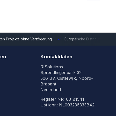
tzen Projekte ohne Verzögerung.
Europäische Distribution
Mit u
nen
Kontaktdaten
RISolutions
Sprendlingenpark 32
5061JV, Oisterwijk, Noord-
Brabant
Nederland
Register NR: 63181541
Ust idnr.: NL003236333B42