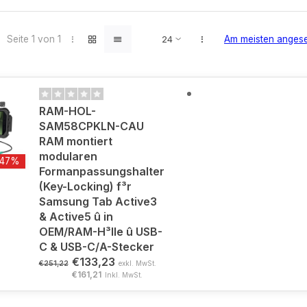
Seite 1 von 1
Am meisten anges
RAM-HOL-
SAM58CPKLN-CAU
RAM montiert
modularen
-47%
Formanpassungshalter
(Key-Locking) f³r
Samsung Tab Active3
& Active5 û in
OEM/RAM-H³lle û USB-
C & USB-C/A-Stecker
€133,23
€251,22
exkl. MwSt.
€161,21
Inkl. MwSt.