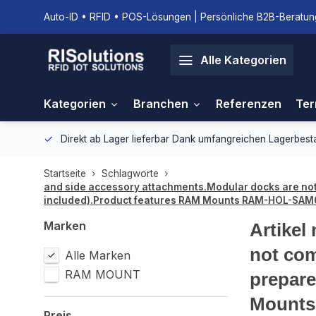
Auto-ID • RFID • POS-Lösungen | Persönliche B2B-Beratung
Alle Kategorien
Kategorien
Branchen
Referenzen
Ter
gebung.
Direkt ab Lager lieferbar
Dank umfangreichen Lagerbestan
Startseite
Schlagworte
and side accessory attachments.Modular docks are not 
included).Product features RAM Mounts RAM-HOL-SAM
Marken
Artikel
not com
Alle Marken
RAM MOUNT
prepare
Mounts
Preis