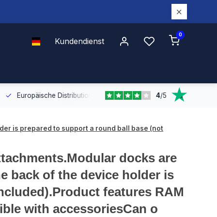
0
Kundendienst
4
/
5
Europäische Distribution
Mit unserer europaweiten Abdeckung bel
r is prepared to support a round ball base (not
attachments.Modular docks are
 back of the device holder is
 included).Product features RAM
e with accessoriesCan o