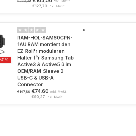
€105,56
€203,32
exkl. MwSt.
€127,73
Inkl. MwSt.
RAM-HOL-SAM60CPN-
1AU RAM montiert den
EZ-Roll'r modularen
Halter f³r Samsung Tab
-50%
Active3 & Active5 û im
OEM/RAM-Sleeve û
USB-C & USB-A
Connector
€74,60
€147,86
exkl. MwSt.
€90,27
Inkl. MwSt.