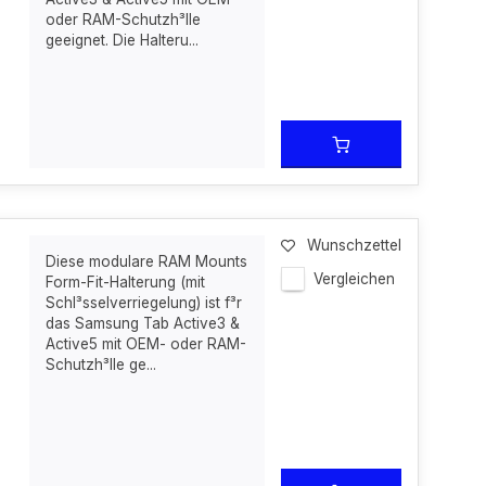
oder RAM-Schutzh³lle
geeignet. Die Halteru...
Wunschzettel
Diese modulare RAM Mounts
Vergleichen
Form-Fit-Halterung (mit
Schl³sselverriegelung) ist f³r
das Samsung Tab Active3 &
Active5 mit OEM- oder RAM-
Schutzh³lle ge...