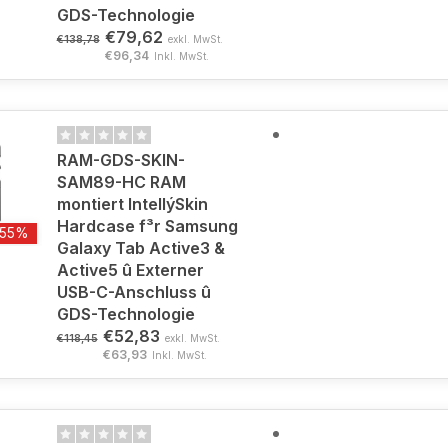
GDS-Technologie
€79,62
€138,78
exkl. MwSt.
€96,34
Inkl. MwSt.
RAM-GDS-SKIN-
SAM89-HC RAM
montiert IntellýSkin
Hardcase f³r Samsung
-55%
Galaxy Tab Active3 &
Active5 û Externer
USB-C-Anschluss û
GDS-Technologie
€52,83
€118,45
exkl. MwSt.
€63,93
Inkl. MwSt.