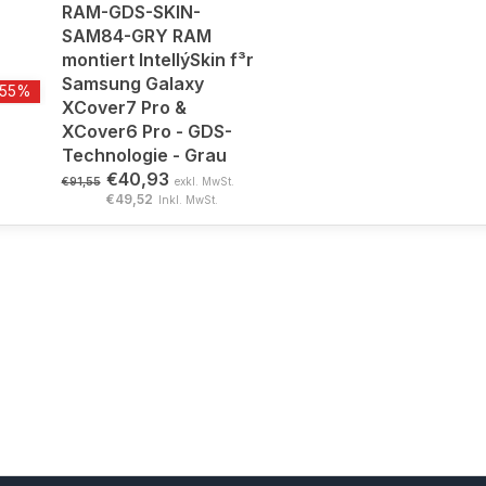
RAM-GDS-SKIN-
SAM84-GRY RAM
montiert IntellýSkin f³r
Samsung Galaxy
-55%
XCover7 Pro &
XCover6 Pro - GDS-
Technologie - Grau
€40,93
€91,55
exkl. MwSt.
€49,52
Inkl. MwSt.