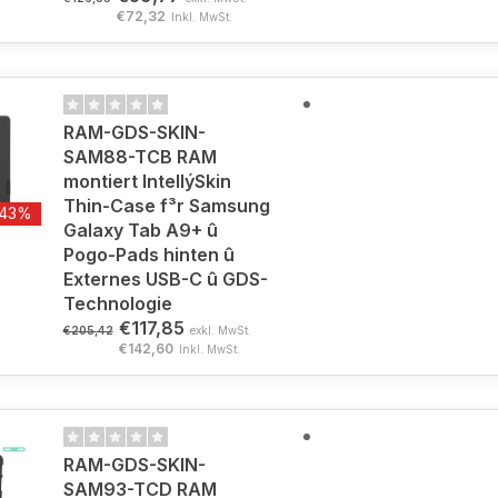
€72,32
Inkl. MwSt.
RAM-GDS-SKIN-
SAM88-TCB RAM
montiert IntellýSkin
Thin-Case f³r Samsung
-43%
Galaxy Tab A9+ û
Pogo-Pads hinten û
Externes USB-C û GDS-
Technologie
€117,85
€205,42
exkl. MwSt.
€142,60
Inkl. MwSt.
RAM-GDS-SKIN-
SAM93-TCD RAM