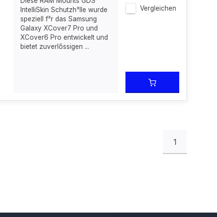
Diese RAM Mounts GDS
Vergleichen
IntelliSkin Schutzh³lle wurde
speziell f³r das Samsung
Galaxy XCover7 Pro und
XCover6 Pro entwickelt und
bietet zuverlõssigen ...
1