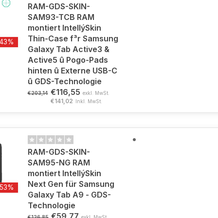
RAM-GDS-SKIN-
SAM93-TCB RAM
montiert IntellýSkin
Thin-Case f³r Samsung
-43%
Galaxy Tab Active3 &
Active5 û Pogo-Pads
hinten û Externe USB-C
û GDS-Technologie
€116,55
€203,14
exkl. MwSt.
€141,02
Inkl. MwSt.
RAM-GDS-SKIN-
SAM95-NG RAM
montiert IntellýSkin
Next Gen für Samsung
-53%
Galaxy Tab A9 - GDS-
Technologie
€59,77
€126,85
exkl. MwSt.