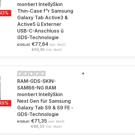
montiert IntellýSkin
Thin-Case f³r Samsung
-43%
Galaxy Tab Active3 &
Active5 û Externer
USB-C-Anschluss û
GDS-Technologie
€77,64
€135,34
exkl. MwSt.
€93,95
Inkl. MwSt.
RAM-GDS-SKIN-
SAM86-NG RAM
montiert IntellýSkin
Next Gen für Samsung
-49%
Galaxy Tab S9 & S9 FE -
GDS-Technologie
€71,35
€138,61
exkl. MwSt.
€86,33
Inkl. MwSt.