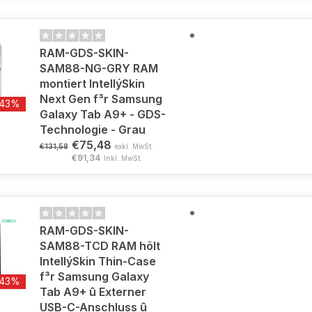
RAM-GDS-SKIN-
SAM88-NG-GRY RAM
montiert IntellýSkin
Next Gen f³r Samsung
-43%
Galaxy Tab A9+ - GDS-
Technologie - Grau
€75,48
€131,58
exkl. MwSt.
€91,34
Inkl. MwSt.
RAM-GDS-SKIN-
SAM88-TCD RAM hõlt
IntellýSkin Thin-Case
f³r Samsung Galaxy
-43%
Tab A9+ û Externer
USB-C-Anschluss û