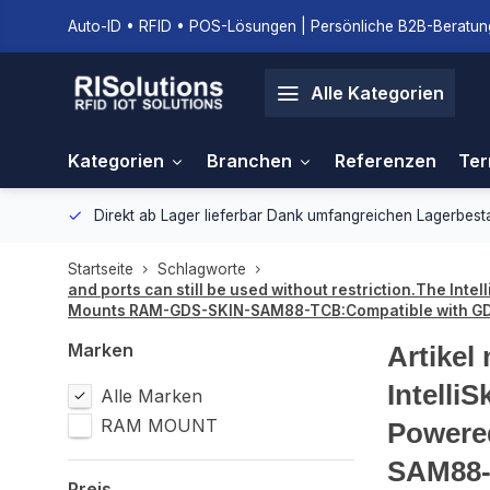
Auto-ID • RFID • POS-Lösungen | Persönliche B2B-Beratung
Alle Kategorien
Kategorien
Branchen
Referenzen
Ter
gebung.
Direkt ab Lager lieferbar
Dank umfangreichen Lagerbestan
Startseite
Schlagworte
and ports can still be used without restriction.The In
Mounts RAM-GDS-SKIN-SAM88-TCB:Compatible with GDS
Marken
Artikel
Intelli
Alle Marken
RAM MOUNT
Powere
SAM88-
Preis