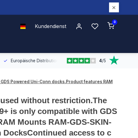
0
Kundendienst
4
/
5
Europäische Distribution
Mit unserer europaweiten Abdeckung bel
with GDS Powered Uni-Conn docks.Product features RAM
 used without restriction.The
A9+ is only compatible with GDS
s RAM Mounts RAM-GDS-SKIN-
DocksContinued access to c