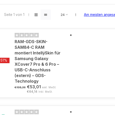
Seite 1 von 1
Am meisten anges
RAM-GDS-SKIN-
SAM84-C RAM
montiert IntellýSkin für
Samsung Galaxy
-51%
XCover7 Pro & 6 Pro –
USB-C-Anschluss
(extern) – GDS-
Technology
€53,01
€108,36
exkl. MwSt.
€64,14
Inkl. MwSt.