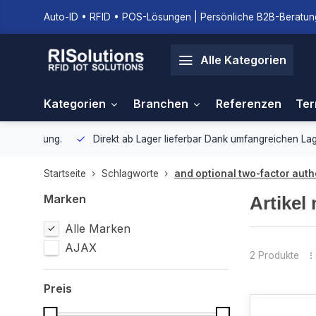
Auto-ID • RFID • POS-Lösungen | Persönliche B2B-Beratung
Alle Kategorien
Kategorien
Branchen
Referenzen
Ter
gebung.
Direkt ab Lager lieferbar
Dank umfangreichen Lagerbestan
Startseite
Schlagworte
and optional two-factor auth
Marken
Artikel
Alle Marken
AJAX
2 Produkte
Preis