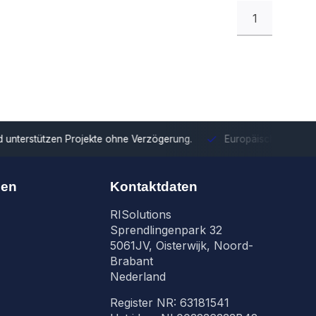
1
tzen Projekte ohne Verzögerung.
Europäische Distribution
Mit u
nen
Kontaktdaten
RISolutions
Sprendlingenpark 32
5061JV, Oisterwijk, Noord-
Brabant
Nederland
Register NR: 63181541