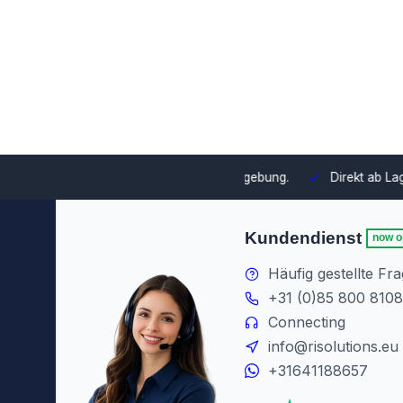
swahl und Integration in Ihre Umgebung.
Direkt ab Lager lieferb
Kundendienst
now o
Häufig gestellte Fr
+31 (0)85 800 8108
Connecting
info@risolutions.eu
+31641188657