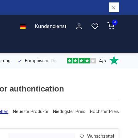
0
Kundendienst
4
/
5
Europäische Distribution
Mit unserer europaweiten Abdeckung bel
or authentication
ehen
Neueste Produkte
Niedrigster Preis
Höchster Preis
Wunschzettel