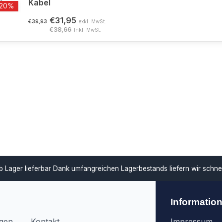
Kabel
-20%
€31,95
€39,93
exkl. MwSt.
€38,66
Inkl. MwSt.
ar
Dank umfangreichen Lagerbestands liefern wir schnell und unterstü
Informatio
agen
Kontakt
Impressum