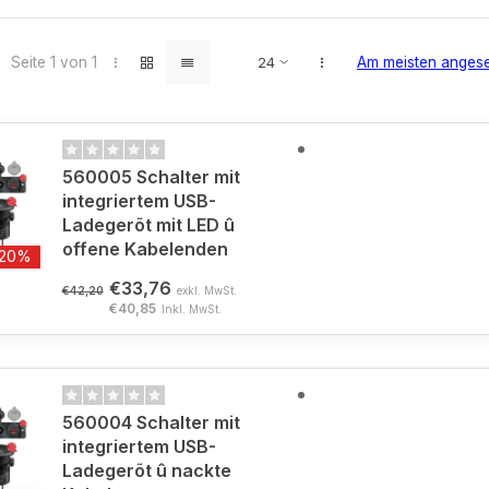
Seite 1 von 1
Am meisten anges
560005 Schalter mit
integriertem USB-
Ladegerõt mit LED û
offene Kabelenden
-20%
€33,76
€42,20
exkl. MwSt.
€40,85
Inkl. MwSt.
560004 Schalter mit
integriertem USB-
Ladegerõt û nackte