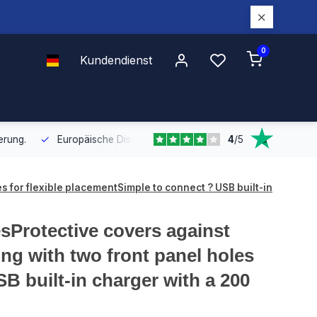
0
Kundendienst
4
/
5
Europäische Distribution
Mit unserer europaweiten Abdeckung bel
 for flexible placementSimple to connect ? USB built-in
sProtective covers against
ng with two front panel holes
B built-in charger with a 200