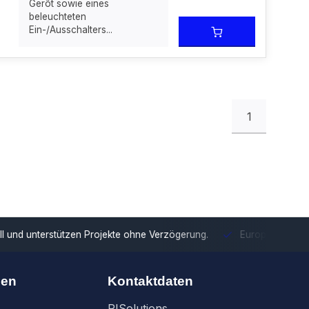
Gerõt sowie eines
beleuchteten
Ein-/Ausschalters...
1
tzen Projekte ohne Verzögerung.
Europäische Distribution
Mit u
nen
Kontaktdaten
RISolutions