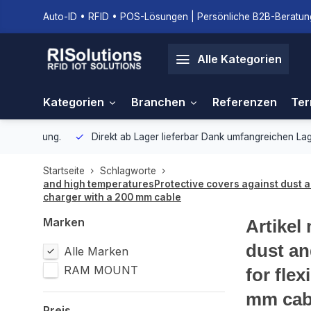
Auto-ID • RFID • POS-Lösungen | Persönliche B2B-Beratung
Alle Kategorien
Kategorien
Branchen
Referenzen
Ter
gebung.
Direkt ab Lager lieferbar
Dank umfangreichen Lagerbestan
Startseite
Schlagworte
and high temperaturesProtective covers against dust and
charger with a 200 mm cable
Marken
Artikel
dust an
Alle Marken
RAM MOUNT
for fle
mm cab
Preis