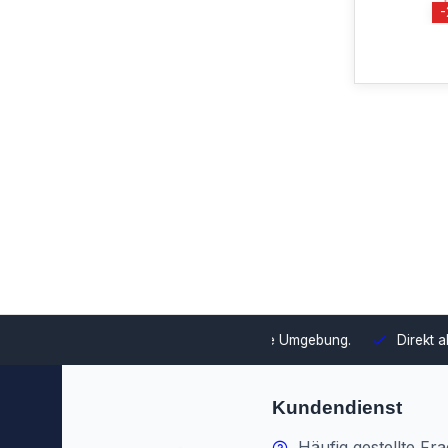
swahl und Integration in Ihre Umgebung.
Direkt ab Lager lieferb
Kundendienst
Häufig gestellte Fr