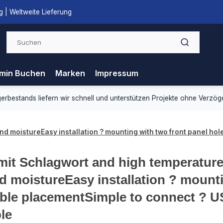
 | Weltweite Lieferung
min Buchen
Marken
Impressum
ds liefern wir schnell und unterstützen Projekte ohne Verzögerung.
 moistureEasy installation ? mounting with two front panel holes
 mit Schlagwort and high temperature
d moistureEasy installation ? mounti
xible placementSimple to connect ? US
le