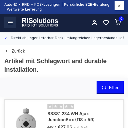
Auto-ID • RFID • POS-Lösungen | Persönliche B2B-Beratung
| Weltweite Lieferung
0
Direkt ab Lager lieferbar
Dank umfangreichen Lagerbestands liefern
Zurück
Artikel mit Schlagwort and durable
installation.
Filter
88881.234.WH Ajax
JunctionBox (118 x 59)
€27,06
exkl. MwSt.
€40,14